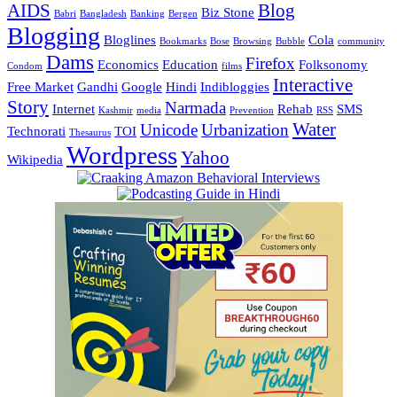
AIDS
Blog
Biz Stone
Babri
Bangladesh
Banking
Bergen
Blogging
Bloglines
Cola
Bookmarks
Bose
Browsing
Bubble
community
Dams
Firefox
Economics
Education
Folksonomy
Condom
films
Interactive
Free Market
Gandhi
Google
Hindi
Indibloggies
Story
Narmada
Internet
Rehab
SMS
Kashmir
media
Prevention
RSS
Water
Unicode
Urbanization
Technorati
TOI
Thesaurus
Wordpress
Yahoo
Wikipedia