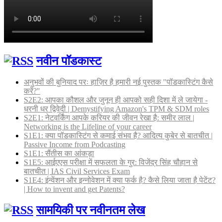
नवीन पॉडकास्ट
अनुभवों की बुनियाद परः हाज़िर है हमारी नई पुस्तक "पॉडकास्टिंग कैसे
करें?"
S2E2: आपका कौशल और जुनून ही आपको सही दिशा में ले जायेगा -
धरनी धर द्विवेदी | Demystifying Amazon's TPM & SDM roles
S2E1: नेटवर्किंग आपके करियर की जीवन रेखा है: समीर लाल |
Networking is the Lifeline of your career
S1E1: क्या पॉडकास्टिंग से कमाई संभव है? आदित्य कुबेर से बातचीत |
Passive Income from Podcasting
S1E1: सैंतीस का आंकड़ा
S1E5: आईएएस परीक्षा में सफलता के गुर: विजेंद्र सिंह चौहान से
बातचीत | IAS Civil Services Exam
S1E4: इंन्वेंशन और इन्नोवेशन में क्या फर्क है? कैसे लिया जाता है पेटेंट?
| How to invent and get Patents?
सामयिकी पर नवीनतम लेख