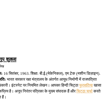
ूप शुक्ला
लेख
म:
16 सितंबर, 1963. शिक्षा: बी.ई़.(मेकेनिकल), एम ट़ेक (मशीन डिज़ाइन).
्रति:
भारत सरकार रक्षा मंत्रालय के अंतर्गत आयुध निर्माणी में राजपत्रित
कारी। इंटरनेट पर नियमित लेखन। आपका हिन्दी चिट्ठा
फुरसतिया
खासा
प्रिय है। अनूप निरंतर पत्रिका के मुख्य संपादक हैं और
चिट्ठा चर्चा
करते
े हैं।