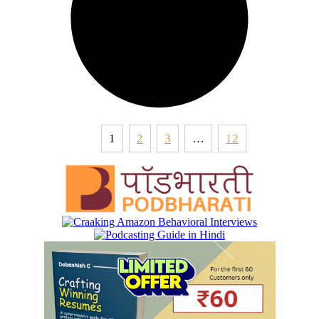
1
2
3
…
12