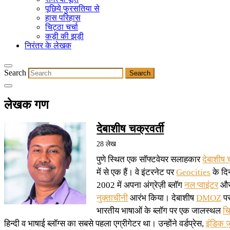
पूछिये फुरसतिया से
हास परिहास
चिट्ठा चर्चा
कड़ी की झड़ी
निरंतर के लेखक
Search
लेखक गण
देबाशीष चक्रवर्ती
28 लेख
पुणे स्थित एक सॉफ्टवेयर सलाहकार
देबाशीष च
में से एक हैं। वे इंटरनेट पर
Geocities
के दिनो
2002 में अपना अंग्रेज़ी ब्लॉग
नल प्वाइंटर
और 
नुक्ताचीनी
आरंभ किया। देबाशीष
DMOZ
पर 
भारतीय भाषाओं के ब्लॉग पर एक जालस्थल
चि
हिन्दी व भाषाई ब्लॉग्स का सबसे पहला एग्रीगेटर था। उन्होंने वर्डप्रेस,
इंडिक 