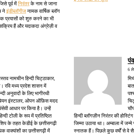
े पूर्व में
निरंतर
के नाम से जाना
ष ने
इंडीब्लॉगीज
नामक वार्षिक ब्लॉग
क प्रयासों को शुरु करने का भी
क्रिय हैं और यदाकदा अंग्रेज़ी व
पं
6 ल
ास्तव नामचीन हिन्दी चिट्ठाकार,
मिर
वि मध्य प्रदेश शासन में
बात
हिन्दी अनुवादों के लिए भागीरथी
पश्
ेबियन इंस्टालर, ओपन ऑफ़िस मदद
चिट
वयंसेवी आधार पर किया है। उन्हें
चौ
्दी टोली के रूप में प्रतिष्ठित
हिन्दी ब्लॉगज़ीन निरंतर की होस्ट
ोशिप के तहत केडीई के छत्तीसगढ़ी
जिम्मा उठाया था। अम्बाला में जन्मे
 वाक्यांशों का छत्तीसगढ़ी में
स्नातक हैं। पिछले कुछ वर्षों से वे स