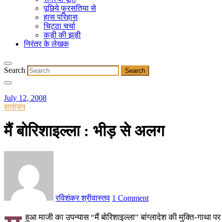
पूछिये फुरसतिया से
हास परिहास
चिट्ठा चर्चा
कड़ी की झड़ी
निरंतर के लेखक
Search
July 12, 2008
वातायन
मैं बोरिशाइल्ला : भीड़ से अलग
रविशंकर श्रीवास्तव
1 Comment
हुआ माजी का उपन्यास “मैं बोरिशाइल्ला” बांग्लादेश की मुक्ति-गाथा 