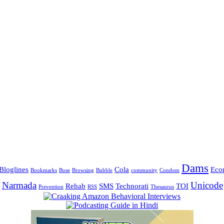
Dams
Bloglines
Cola
Eco
Bookmarks
Bose
Browsing
Bubble
community
Condom
Narmada
Unicode
Rehab
SMS
Technorati
TOI
Prevention
RSS
Thesaurus