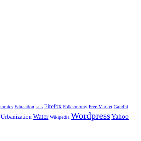
Firefox
nomics
Education
Folksonomy
Free Market
Gandhi
films
Wordpress
Water
Yahoo
Urbanization
Wikipedia