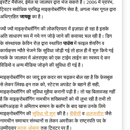
इंस्टैंट मैसेंजर, ईमेल या जालघर द्वारा भेज सकते हैं। 2006 में प्रारंभ,
ट्विटर सर्वाधिक प्रसिद्ध माइक्रोब्लॉगिंग सेवा है, अगला नंबर गूगल द्वारा
अधिग्रहित
जायकू
का है।
ज्यों ज्यों माइक्रोब्लॉगिंग की लोकप्रियता में इज़ाफ़ा हो रहा है इसके
अति साधारण रूप में नये नग जोड़े जाने की कवायद चल रही है। डिग
के संस्थापक केविन रोज़ द्वारा स्थापित
पाउंस
में फाइल शेयरिंग व
कार्यक्रम न्यौते भेजने कि सुविधा जोड़ी गई तो हाल ही में शुरु किये गई
प्लर्क के जालघर में अंतरापृष्ठ को एक टाईम लाईन का स्वरूप दे कर
विडियो व अन्य मीडिया जोड़ने की सुविधा दी गई है।
माइक्रोब्लॉगिंग का जादू इस कदर सर चढ़कर बोल रहा है कि फ़ेसबुक
से लेकर लिंक्ड-इन तक को, स्टेटस अपडेट के बहाने ही सही,
माइक्रोब्लॉगिंग की सुविधा मुहैया करानी पड़ी है। तो यह बिलावजह नहीं
है कि माइक्रोब्लॉगिंग नामचीन शख्सियतों को भी लुभा रही है तभी तो
ब्लॉगअड्डा ने अमिताभ बच्चन के बलॉग के बाद खास उनके लिये
माइक्रोब्लॉगिंग की
सुविधा भी शुरु
की है।
बीबीसी
व
अलज़जीरा
जैसे
नामचीन समाचार संस्थानों स लेकर अमरीका के राष्ट्रपति पद के
उम्मीदवार
बराक ओबामा
तक ट्विटर पर हैं।