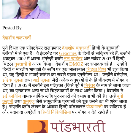
Posted By
देबाशीष चक्रवर्ती
पुणे स्थित एक सॉफ्टवेयर सलाहकार
देबाशीष चक्रवर्ती
हिन्दी के शुरुवाती
ब्लॉगरों में से एक हैं। वे इंटरनेट पर
Geocities
के दिनों से सक्रिय रहे हैं, उन्होंने
अक्टूबर 2002 में अपना अंग्रेज़ी ब्लॉग
नल प्वाइंटर
और नवंबर 2003 में हिन्दी
चिट्ठा
नुक्ताचीनी
आरंभ किया। देबाशीष
DMOZ
पर संपादक रहे हैं। उन्होंने
हिन्दी व भारतीय भाषाओं के ब्लॉग पर एक जालस्थल
चिट्ठा विश्व
भी शुरु किया
था, यह हिन्दी व भाषाई ब्लॉग्स का सबसे पहला एग्रीगेटर था। उन्होंने वर्डप्रेस,
इंडिक जूमला
तथा
आई जूमला
जैसे अनेक अनुप्रयोगों के हिन्दीकरण में योगदान
दिया है। 2005 में उन्होंने इस पत्रिका (जिसे पूर्व में
निरंतर
के नाम से जाना जाता
था) का प्रकाशन अन्य साथी चिट्ठाकारों के साथ आरंभ किया। देबाशीष ने
इंडीब्लॉगीज
नामक वार्षिक ब्लॉग पुरुस्कारों की स्थापना भी की है। उन्हें
बुनो
कहानी
तथा
अनुगूंज
जैसे सामुदायिक प्रयासों को शुरु करने का भी श्रेय जाता
है। संप्रति ब्लॉग लेखन के अलावा हिन्दी पॉडकास्ट
पॉडभारती
पर सक्रिय हैं
और यदाकदा अंग्रेज़ी व
हिन्दी विकिपीडिया
पर योगदान देते रहते हैं।