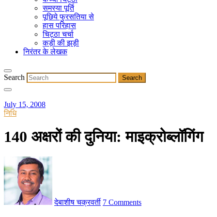
समस्या पूर्ति
पूछिये फुरसतिया से
हास परिहास
चिट्ठा चर्चा
कड़ी की झड़ी
निरंतर के लेखक
Search
July 15, 2008
निधि
140 अक्षरों की दुनिया: माइक्रोब्लॉगिंग
देबाशीष चक्रवर्ती
7 Comments