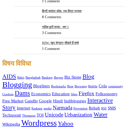
1 Comment
हिन्दी समांतर कोश: एक विराट प्रयास
8 Comments
गालिब छुटी शराब : भाग 1
3 Comments
HIW: खुद कंप्यूटर सीखते हैं बच्चे
1 Comment
विषय विविधा
AIDS
Blog
Biz Stone
Babri
Bangladesh
Banking
Bergen
Blogging
Bloglines
Cola
Bookmarks
Bose
Browsing
Bubble
community
Dams
Firefox
Economics
Education
Folksonomy
Condom
films
Interactive
Free Market
Gandhi
Google
Hindi
Indibloggies
Story
Narmada
Internet
Rehab
SMS
Kashmir
media
Prevention
RSS
Water
Unicode
Urbanization
Technorati
TOI
Thesaurus
Wordpress
Yahoo
Wikipedia