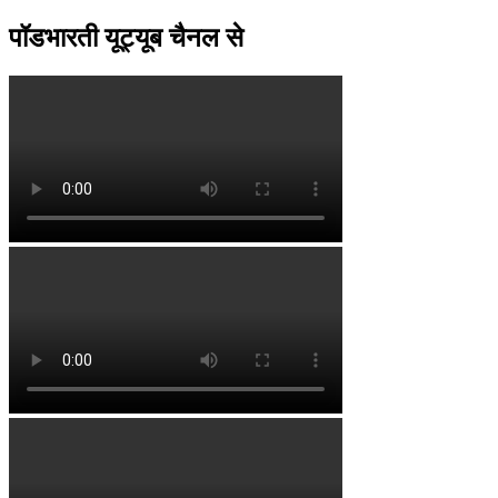
पॉडभारती यूट्यूब चैनल से