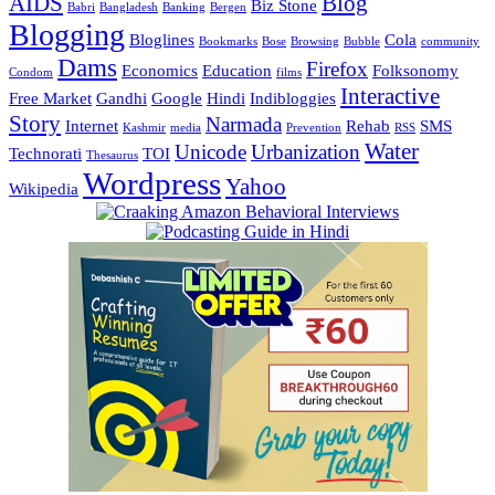
AIDS
Blog
Biz Stone
Babri
Bangladesh
Banking
Bergen
Blogging
Bloglines
Cola
Bookmarks
Bose
Browsing
Bubble
community
Dams
Firefox
Economics
Education
Folksonomy
Condom
films
Interactive
Free Market
Gandhi
Google
Hindi
Indibloggies
Story
Narmada
Internet
Rehab
SMS
Kashmir
media
Prevention
RSS
Water
Unicode
Urbanization
Technorati
TOI
Thesaurus
Wordpress
Yahoo
Wikipedia