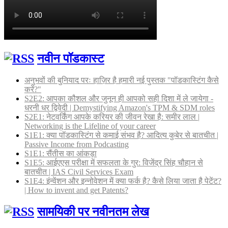
नवीन पॉडकास्ट
अनुभवों की बुनियाद परः हाज़िर है हमारी नई पुस्तक "पॉडकास्टिंग कैसे
करें?"
S2E2: आपका कौशल और जुनून ही आपको सही दिशा में ले जायेगा -
धरनी धर द्विवेदी | Demystifying Amazon's TPM & SDM roles
S2E1: नेटवर्किंग आपके करियर की जीवन रेखा है: समीर लाल |
Networking is the Lifeline of your career
S1E1: क्या पॉडकास्टिंग से कमाई संभव है? आदित्य कुबेर से बातचीत |
Passive Income from Podcasting
S1E1: सैंतीस का आंकड़ा
S1E5: आईएएस परीक्षा में सफलता के गुर: विजेंद्र सिंह चौहान से
बातचीत | IAS Civil Services Exam
S1E4: इंन्वेंशन और इन्नोवेशन में क्या फर्क है? कैसे लिया जाता है पेटेंट?
| How to invent and get Patents?
सामयिकी पर नवीनतम लेख