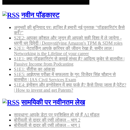
नवीन पॉडकास्ट
अनुभवों की बुनियाद परः हाज़िर है हमारी नई पुस्तक "पॉडकास्टिंग कैसे
करें?"
S2E2: आपका कौशल और जुनून ही आपको सही दिशा में ले जायेगा -
धरनी धर द्विवेदी | Demystifying Amazon's TPM & SDM roles
S2E1: नेटवर्किंग आपके करियर की जीवन रेखा है: समीर लाल |
Networking is the Lifeline of your career
S1E1: क्या पॉडकास्टिंग से कमाई संभव है? आदित्य कुबेर से बातचीत |
Passive Income from Podcasting
S1E1: सैंतीस का आंकड़ा
S1E5: आईएएस परीक्षा में सफलता के गुर: विजेंद्र सिंह चौहान से
बातचीत | IAS Civil Services Exam
S1E4: इंन्वेंशन और इन्नोवेशन में क्या फर्क है? कैसे लिया जाता है पेटेंट?
| How to invent and get Patents?
सामयिकी पर नवीनतम लेख
सावधान! आपके डेटा पर प्रशिक्षित हो रहे हैं AI मॉडल
बोरीवली से दादर की एसी लोकल – भाग 2
बोरीवली से दादर की एसी लोकल – भाग 1