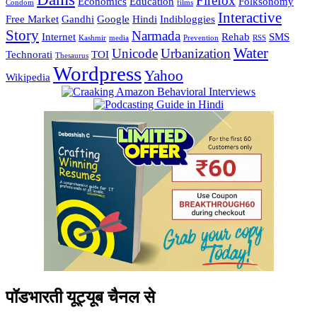
Firefox
Economics
Education
Folksonomy
Condom
films
Interactive
Free Market
Gandhi
Google
Hindi
Indibloggies
Story
Narmada
Internet
Rehab
SMS
Kashmir
media
Prevention
RSS
Water
Unicode
Urbanization
Technorati
TOI
Thesaurus
Wordpress
Yahoo
Wikipedia
पॉडभारती यूट्यूब चैनल से