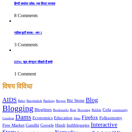
हिन्दी समांतर कोश: एक विराट प्रयास
8 Comments
गालिब छुटी शराब : भाग 1
3 Comments
HIW: खुद कंप्यूटर सीखते हैं बच्चे
1 Comment
विषय विविधा
AIDS
Blog
Biz Stone
Babri
Bangladesh
Banking
Bergen
Blogging
Bloglines
Cola
Bookmarks
Bose
Browsing
Bubble
community
Dams
Firefox
Economics
Education
Folksonomy
Condom
films
Interactive
Free Market
Gandhi
Google
Hindi
Indibloggies
Story