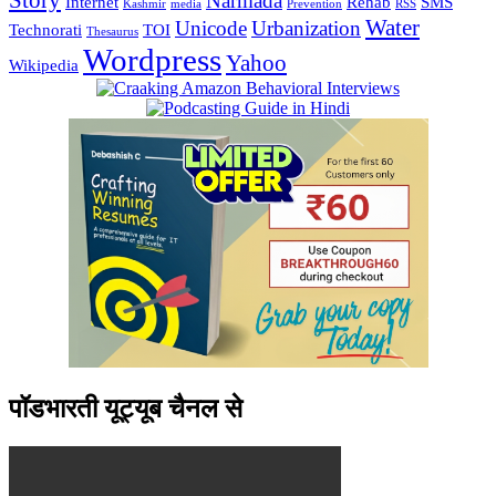
Narmada
Internet
Rehab
SMS
Kashmir
media
Prevention
RSS
Water
Unicode
Urbanization
Technorati
TOI
Thesaurus
Wordpress
Yahoo
Wikipedia
पॉडभारती यूट्यूब चैनल से