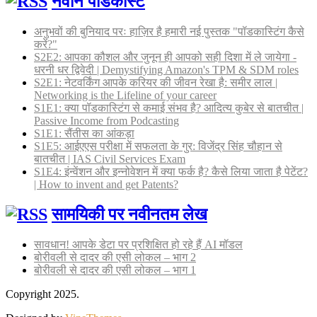
नवीन पॉडकास्ट
अनुभवों की बुनियाद परः हाज़िर है हमारी नई पुस्तक "पॉडकास्टिंग कैसे
करें?"
S2E2: आपका कौशल और जुनून ही आपको सही दिशा में ले जायेगा -
धरनी धर द्विवेदी | Demystifying Amazon's TPM & SDM roles
S2E1: नेटवर्किंग आपके करियर की जीवन रेखा है: समीर लाल |
Networking is the Lifeline of your career
S1E1: क्या पॉडकास्टिंग से कमाई संभव है? आदित्य कुबेर से बातचीत |
Passive Income from Podcasting
S1E1: सैंतीस का आंकड़ा
S1E5: आईएएस परीक्षा में सफलता के गुर: विजेंद्र सिंह चौहान से
बातचीत | IAS Civil Services Exam
S1E4: इंन्वेंशन और इन्नोवेशन में क्या फर्क है? कैसे लिया जाता है पेटेंट?
| How to invent and get Patents?
सामयिकी पर नवीनतम लेख
सावधान! आपके डेटा पर प्रशिक्षित हो रहे हैं AI मॉडल
बोरीवली से दादर की एसी लोकल – भाग 2
बोरीवली से दादर की एसी लोकल – भाग 1
Copyright 2025.