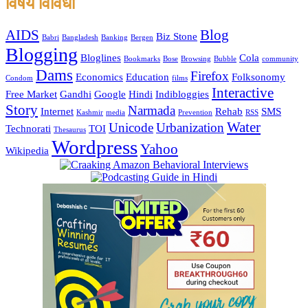
विषय विविधा
AIDS
Blog
Biz Stone
Babri
Bangladesh
Banking
Bergen
Blogging
Bloglines
Cola
Bookmarks
Bose
Browsing
Bubble
community
Dams
Firefox
Economics
Education
Folksonomy
Condom
films
Interactive
Free Market
Gandhi
Google
Hindi
Indibloggies
Story
Narmada
Internet
Rehab
SMS
Kashmir
media
Prevention
RSS
Water
Unicode
Urbanization
Technorati
TOI
Thesaurus
Wordpress
Yahoo
Wikipedia