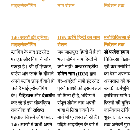
140 अक्षरों की दुनिया:
IDN करेंगे हिन्दी का नाम
मनोचिकित्सा से
माइक्रोब्लॉगिंग
रोशन
निर्देशन तक
ब्लॉगिंग के बाद इंटरनेट
जब जालपृष्ठ हिन्दी में है तो
डॉ परवेज़ इमा
पर एक और विधा ने जोर
भला डोमेन नाम हिन्दी में
चिकित्सा विज्ञ
पकड़ा है। जी हाँ ट्विटर,
क्यों नहीं?
अन्तरराष्ट्रीय
पूरी कर मनोच
पाउंस और प्लर्क के दीवाने
डोमेन नाम (IDN)
द्वारा
का पेशा अपनाय
अपने बलॉग छोड़ दीवाने हो
ग़ैर-अंग्रेज़ी भाषी इंटरनेट
अस्पताल की ब
चले हैं माईक्रोब्लॉगिंग
प्रयोक्ताओं को इसका हल
उनकी कर्मभूमि
के।
पैट्रिक्स
और
देबाशीष
तो मिला ही है, भविष्य में
वृतचित्र यानि डा
कर रहे हैं इस लोकप्रिय
संपूर्ण डोमेन नाम अपनी
फ़िल्मों की दुन
तकनीक की संक्षिप्त
भाषा में लिख सकने के
कार्यक्रम टर्निंग
पड़ताल जिसमें लोग फकत
मार्ग भी प्रशस्त हो रहे हैं।
शुरुवात कर उन्
140 अक्षरों में कभी अपने
पढ़िये आइडीएन के बारे में
तक अनेकों पुर