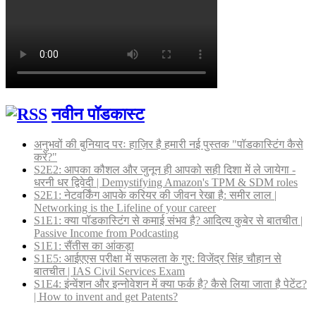
नवीन पॉडकास्ट
अनुभवों की बुनियाद परः हाज़िर है हमारी नई पुस्तक "पॉडकास्टिंग कैसे
करें?"
S2E2: आपका कौशल और जुनून ही आपको सही दिशा में ले जायेगा -
धरनी धर द्विवेदी | Demystifying Amazon's TPM & SDM roles
S2E1: नेटवर्किंग आपके करियर की जीवन रेखा है: समीर लाल |
Networking is the Lifeline of your career
S1E1: क्या पॉडकास्टिंग से कमाई संभव है? आदित्य कुबेर से बातचीत |
Passive Income from Podcasting
S1E1: सैंतीस का आंकड़ा
S1E5: आईएएस परीक्षा में सफलता के गुर: विजेंद्र सिंह चौहान से
बातचीत | IAS Civil Services Exam
S1E4: इंन्वेंशन और इन्नोवेशन में क्या फर्क है? कैसे लिया जाता है पेटेंट?
| How to invent and get Patents?