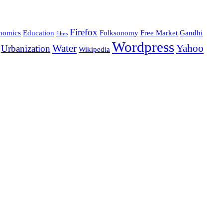
Firefox
nomics
Education
Folksonomy
Free Market
Gandhi
films
Wordpress
Water
Yahoo
Urbanization
Wikipedia