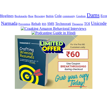
Dams
Bloglines
Cola
Eco
Bookmarks
Bose
Browsing
Bubble
community
Condom
Narmada
Unicode
Rehab
SMS
Technorati
TOI
Prevention
RSS
Thesaurus