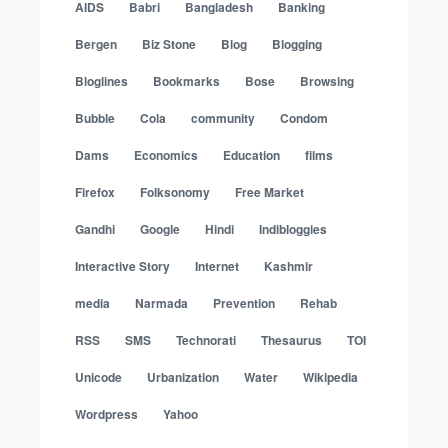
AIDS
Babri
Bangladesh
Banking
Bergen
Biz Stone
Blog
Blogging
Bloglines
Bookmarks
Bose
Browsing
Bubble
Cola
community
Condom
Dams
Economics
Education
films
Firefox
Folksonomy
Free Market
Gandhi
Google
Hindi
Indibloggies
Interactive Story
Internet
Kashmir
media
Narmada
Prevention
Rehab
RSS
SMS
Technorati
Thesaurus
TOI
Unicode
Urbanization
Water
Wikipedia
Wordpress
Yahoo