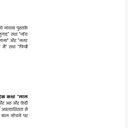
ये नायाब पुस्तकें
जुगाड़" तथा "जॉय
खज़ाना" और "नज़र
ं" तथा "पिप्पी
वाहिक कथा "लाल
 और अरू और केडी
ई अप्रत्याशितता से
 बाल नोंचने पर