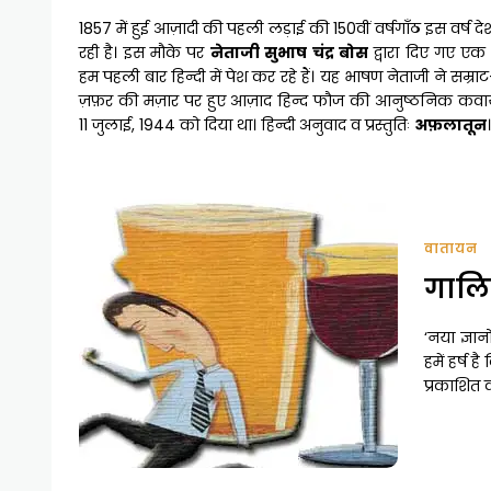
1857 में हुई आज़ादी की पहली लड़ाई की 150वीं वर्षगाँठ इस वर्ष दे
रही है। इस मौके पर
नेताजी सुभाष चंद्र बोस
द्वारा दिए गए एक
हम पहली बार हिन्दी में पेश कर रहे हैं। यह भाषण नेताजी ने सम्र
ज़फ़र की मज़ार पर हुए आज़ाद हिन्द फौज की आनुष्ठनिक कवा
11 जुलाई, 1944 को दिया था। हिन्दी अनुवाद व प्रस्तुतिः
अफ़लातून
।
वातायन
गालि
‘नया ज्ञा
हमें हर्ष 
प्रकाशित क