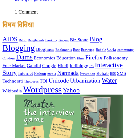
1 Comment
विषय विविधा
AIDS
Blog
Biz Stone
Babri
Bangladesh
Banking
Bergen
Blogging
Bloglines
Cola
Bookmarks
Bose
Browsing
Bubble
community
Dams
Firefox
Economics
Education
Folksonomy
Condom
films
Interactive
Free Market
Gandhi
Google
Hindi
Indibloggies
Story
Narmada
Internet
Rehab
SMS
Kashmir
media
Prevention
RSS
Water
Unicode
Urbanization
Technorati
TOI
Thesaurus
Wordpress
Yahoo
Wikipedia