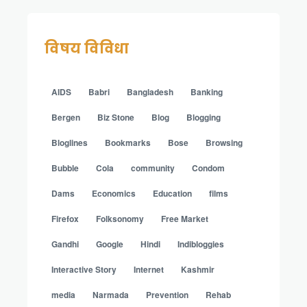
विषय विविधा
AIDS
Babri
Bangladesh
Banking
Bergen
Biz Stone
Blog
Blogging
Bloglines
Bookmarks
Bose
Browsing
Bubble
Cola
community
Condom
Dams
Economics
Education
films
Firefox
Folksonomy
Free Market
Gandhi
Google
Hindi
Indibloggies
Interactive Story
Internet
Kashmir
media
Narmada
Prevention
Rehab