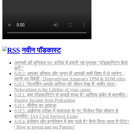
नवीन पॉडकास्ट
अनुभवों की बुनियाद परः हाज़िर है हमारी नई पुस्तक "पॉडकास्टिंग कैसे
करें?"
S2E2: आपका कौशल और जुनून ही आपको सही दिशा में ले जायेगा -
धरनी धर द्विवेदी | Demystifying Amazon's TPM & SDM roles
S2E1: नेटवर्किंग आपके करियर की जीवन रेखा है: समीर लाल |
Networking is the Lifeline of your career
S1E1: क्या पॉडकास्टिंग से कमाई संभव है? आदित्य कुबेर से बातचीत |
Passive Income from Podcasting
S1E1: सैंतीस का आंकड़ा
S1E5: आईएएस परीक्षा में सफलता के गुर: विजेंद्र सिंह चौहान से
बातचीत | IAS Civil Services Exam
S1E4: इंन्वेंशन और इन्नोवेशन में क्या फर्क है? कैसे लिया जाता है पेटेंट?
| How to invent and get Patents?