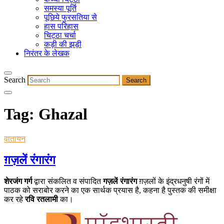
समस्या पूर्ति
पूछिये फुरसतिया से
हास परिहास
चिट्ठा चर्चा
कड़ी की झड़ी
निरंतर के लेखक
Search
Tag:
Ghazal
वातायन
ग़ज़लें रंगारंग
शेरजंग गर्ग
द्वारा संकलित व संपादित
गज़लें रंगारंग
ग़ज़लों के इंद्रधनुषी रंगों में
पाठक को सराबोर करने का एक सार्थक प्रयास है, कहना है पुस्तक की समीक्षा
कर रहे
रवि रतलामी
का।