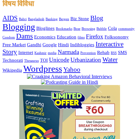
विषय विविधा
AIDS
Blog
Biz Stone
Babri
Bangladesh
Banking
Bergen
Blogging
Bloglines
Cola
Bookmarks
Bose
Browsing
Bubble
community
Dams
Firefox
Economics
Education
Folksonomy
Condom
films
Interactive
Free Market
Gandhi
Google
Hindi
Indibloggies
Story
Narmada
Internet
Rehab
SMS
Kashmir
media
Prevention
RSS
Water
Unicode
Urbanization
Technorati
TOI
Thesaurus
Wordpress
Yahoo
Wikipedia