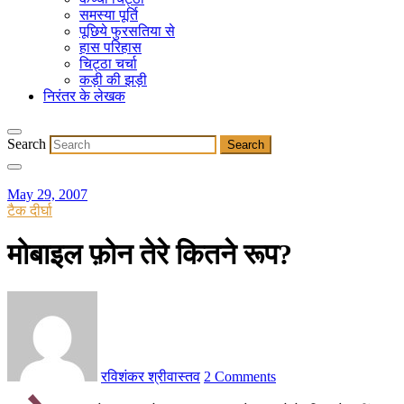
समस्या पूर्ति
पूछिये फुरसतिया से
हास परिहास
चिट्ठा चर्चा
कड़ी की झड़ी
निरंतर के लेखक
Search
May 29, 2007
टैक दीर्घा
मोबाइल फ़ोन तेरे कितने रूप?
रविशंकर श्रीवास्तव
2 Comments