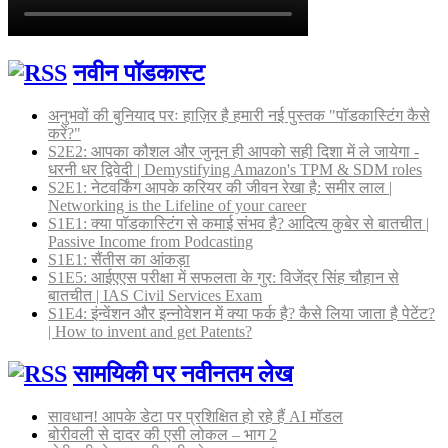
नवीन पॉडकास्ट
अनुभवों की बुनियाद परः हाज़िर है हमारी नई पुस्तक "पॉडकास्टिंग कैसे
करें?"
S2E2: आपका कौशल और जुनून ही आपको सही दिशा में ले जायेगा -
धरनी धर द्विवेदी | Demystifying Amazon's TPM & SDM roles
S2E1: नेटवर्किंग आपके करियर की जीवन रेखा है: समीर लाल |
Networking is the Lifeline of your career
S1E1: क्या पॉडकास्टिंग से कमाई संभव है? आदित्य कुबेर से बातचीत |
Passive Income from Podcasting
S1E1: सैंतीस का आंकड़ा
S1E5: आईएएस परीक्षा में सफलता के गुर: विजेंद्र सिंह चौहान से
बातचीत | IAS Civil Services Exam
S1E4: इंन्वेंशन और इन्नोवेशन में क्या फर्क है? कैसे लिया जाता है पेटेंट?
| How to invent and get Patents?
सामयिकी पर नवीनतम लेख
सावधान! आपके डेटा पर प्रशिक्षित हो रहे हैं AI मॉडल
बोरीवली से दादर की एसी लोकल – भाग 2