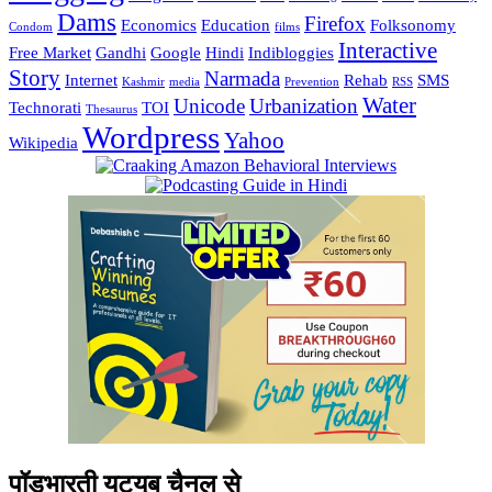
Dams
Firefox
Economics
Education
Folksonomy
Condom
films
Interactive
Free Market
Gandhi
Google
Hindi
Indibloggies
Story
Narmada
Internet
Rehab
SMS
Kashmir
media
Prevention
RSS
Water
Unicode
Urbanization
Technorati
TOI
Thesaurus
Wordpress
Yahoo
Wikipedia
पॉडभारती यूट्यूब चैनल से