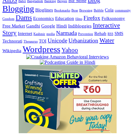
Biz Stone
Babri
Bangladesh
Banking
Bergen
Blogging
Bloglines
Cola
Bookmarks
Bose
Browsing
Bubble
community
Dams
Firefox
Economics
Education
Folksonomy
Condom
films
Interactive
Free Market
Gandhi
Google
Hindi
Indibloggies
Story
Narmada
Internet
Rehab
SMS
Kashmir
media
Prevention
RSS
Water
Unicode
Urbanization
Technorati
TOI
Thesaurus
Wordpress
Yahoo
Wikipedia