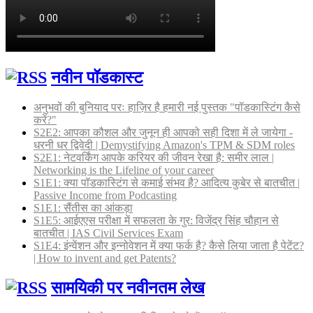
नवीन पॉडकास्ट
अनुभवों की बुनियाद परः हाज़िर है हमारी नई पुस्तक "पॉडकास्टिंग कैसे
करें?"
S2E2: आपका कौशल और जुनून ही आपको सही दिशा में ले जायेगा -
धरनी धर द्विवेदी | Demystifying Amazon's TPM & SDM roles
S2E1: नेटवर्किंग आपके करियर की जीवन रेखा है: समीर लाल |
Networking is the Lifeline of your career
S1E1: क्या पॉडकास्टिंग से कमाई संभव है? आदित्य कुबेर से बातचीत |
Passive Income from Podcasting
S1E1: सैंतीस का आंकड़ा
S1E5: आईएएस परीक्षा में सफलता के गुर: विजेंद्र सिंह चौहान से
बातचीत | IAS Civil Services Exam
S1E4: इंन्वेंशन और इन्नोवेशन में क्या फर्क है? कैसे लिया जाता है पेटेंट?
| How to invent and get Patents?
सामयिकी पर नवीनतम लेख