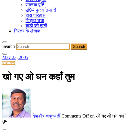
समस्या पूर्ति
पूछिये फुरसतिया से
हास परिहास
चिट्ठा चर्चा
कड़ी की झड़ी
निरंतर के लेखक
Search
May 23, 2005
वातायन
खो गए ओ घन कहाँ तुम
देबाशीष चक्रवर्ती
Comments Off
on खो गए ओ घन कहाँ
तुम