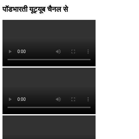
पॉडभारती यूट्यूब चैनल से