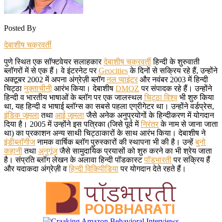
Posted By
देबाशीष चक्रवर्ती
पुणे स्थित एक सॉफ्टवेयर सलाहकार
देबाशीष चक्रवर्ती
हिन्दी के शुरुवाती
ब्लॉगरों में से एक हैं। वे इंटरनेट पर
Geocities
के दिनों से सक्रिय रहे हैं, उन्होंने
अक्टूबर 2002 में अपना अंग्रेज़ी ब्लॉग
नल प्वाइंटर
और नवंबर 2003 में हिन्दी
चिट्ठा
नुक्ताचीनी
आरंभ किया। देबाशीष
DMOZ
पर संपादक रहे हैं। उन्होंने
हिन्दी व भारतीय भाषाओं के ब्लॉग पर एक जालस्थल
चिट्ठा विश्व
भी शुरु किया
था, यह हिन्दी व भाषाई ब्लॉग्स का सबसे पहला एग्रीगेटर था। उन्होंने वर्डप्रेस,
इंडिक जूमला
तथा
आई जूमला
जैसे अनेक अनुप्रयोगों के हिन्दीकरण में योगदान
दिया है। 2005 में उन्होंने इस पत्रिका (जिसे पूर्व में
निरंतर
के नाम से जाना जाता
था) का प्रकाशन अन्य साथी चिट्ठाकारों के साथ आरंभ किया। देबाशीष ने
इंडीब्लॉगीज
नामक वार्षिक ब्लॉग पुरुस्कारों की स्थापना भी की है। उन्हें
बुनो
कहानी
तथा
अनुगूंज
जैसे सामुदायिक प्रयासों को शुरु करने का भी श्रेय जाता
है। संप्रति ब्लॉग लेखन के अलावा हिन्दी पॉडकास्ट
पॉडभारती
पर सक्रिय हैं
और यदाकदा अंग्रेज़ी व
हिन्दी विकिपीडिया
पर योगदान देते रहते हैं।