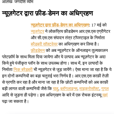
आलेखः जगदीश व्योम
न्यूज़गेटर द्वारा फ़ीड-डेमन का अधिग्रहण
न्यूज़गेटर द्वारा फ़ीड-डेमन का अधिग्रहण
: 17 मई को
न्यूजगेटर
ने लोकप्रिय फ़ीडडेमन आर.एस.एस एग्रीगेटर
और सी.एस.एस संपादन तंत्र टॉपस्टाइल के निर्माता
ब्रैडबरी सॉफ़्टवेयर
का अधिग्रहण कर लिया है।
फ़ीडडेमन
को अब न्यूज़गेटर के ऑनलाइन तुल्यकालन
प्लेटफ़ॉर्म के साथ मिला दिया जायेगा और ये उत्पाद अब न्यूज़गेटर के अदा
किये हुये पंजीकृत प्लॉन के साथ उपलब्ध होगा। साथ में, इन उत्पादों के
निर्माता
निक ब्रैडबरी
भी न्यूज़गेटर से जुड़ जायेंगे। ऐसा माना जा रहा है कि ये
इन दोनों कम्पनियों का बड़ा चतुराई भरा निर्णय है। आर.एस.एस काफ़ी तेज़ी
से प्रगति कर रहा है और माना जा रहा है कि छोटी कम्पनियों को अब काफ़ी
बड़ी लागत वाली कम्पनियों जैसे कि
याहू
,
ब्लॉगलाइन्स
,
माइक्रोसॉफ़्ट
,
गूगल
आदि से जुड़ना ही पड़ेगा। इस अधिग्रहण के बारे में एक रोचक इंटरव्यू
यहां
पढ़ा जा सकता है।