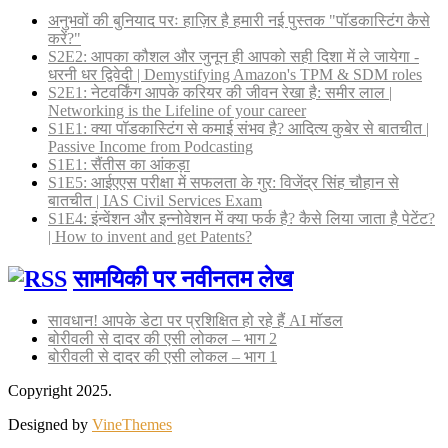
अनुभवों की बुनियाद परः हाज़िर है हमारी नई पुस्तक "पॉडकास्टिंग कैसे
करें?"
S2E2: आपका कौशल और जुनून ही आपको सही दिशा में ले जायेगा -
धरनी धर द्विवेदी | Demystifying Amazon's TPM & SDM roles
S2E1: नेटवर्किंग आपके करियर की जीवन रेखा है: समीर लाल |
Networking is the Lifeline of your career
S1E1: क्या पॉडकास्टिंग से कमाई संभव है? आदित्य कुबेर से बातचीत |
Passive Income from Podcasting
S1E1: सैंतीस का आंकड़ा
S1E5: आईएएस परीक्षा में सफलता के गुर: विजेंद्र सिंह चौहान से
बातचीत | IAS Civil Services Exam
S1E4: इंन्वेंशन और इन्नोवेशन में क्या फर्क है? कैसे लिया जाता है पेटेंट?
| How to invent and get Patents?
सामयिकी पर नवीनतम लेख
सावधान! आपके डेटा पर प्रशिक्षित हो रहे हैं AI मॉडल
बोरीवली से दादर की एसी लोकल – भाग 2
बोरीवली से दादर की एसी लोकल – भाग 1
Copyright 2025.
Designed by
VineThemes