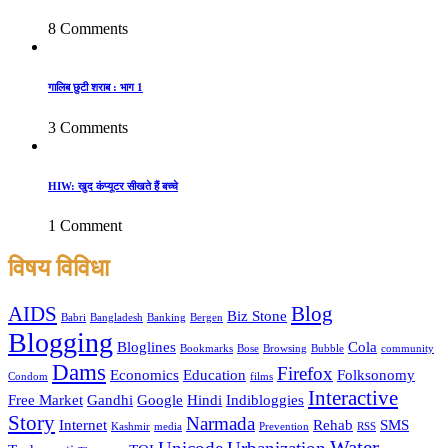
8 Comments
गालिब छुटी शराब : भाग 1
3 Comments
HIW: खुद कंप्यूटर सीखते हैं बच्चे
1 Comment
विषय विविधा
AIDS
Blog
Biz Stone
Babri
Bangladesh
Banking
Bergen
Blogging
Bloglines
Cola
Bookmarks
Bose
Browsing
Bubble
community
Dams
Firefox
Economics
Education
Folksonomy
Condom
films
Interactive
Free Market
Gandhi
Google
Hindi
Indibloggies
Story
Narmada
Internet
Rehab
SMS
Kashmir
media
Prevention
RSS