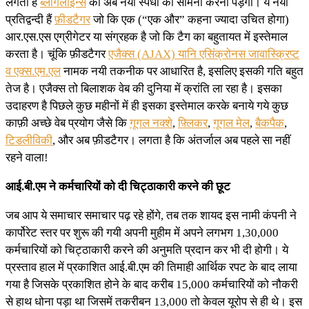
लगता है
ब्लॉगलाइन्स
को अब नयी स्पर्धा का सामना करना पड़ेगा। ये नया
प्रतिद्वन्दी हैं
फ़ीडटैगर
जो कि एक (“एक और” कहना ज्यादा उचित होगा)
आर.एस.एस एग्रीगेटर या संग्रहक है जो कि टैग का बहुतायत में इस्तेमाल
करता है। चूंकि फ़ीडटैगर
एजैक्स (AJAX) यानि एसिंक्रोनस जावास्क्रिप्ट
व एक्स.एम.एल
नामक नयी तकनीक पर आधारित है, इसलिए इसकी गति बहुत
तेज है। एजैक्स तो बिलाशक वेब की दुनिया में क्रांति ला रहा है। इसका
उदाहरण है पिछले कुछ महीनों में ही इसका इस्तेमाल करके बनाये गये कुछ
काफ़ी अच्छे वेब प्रयोग जैसे कि
गूगल नक्शे
,
फ़्लिकर
,
गूगल मेल
,
बैकपैक
,
टिडलीविकी
, और अब फ़ीडटैगर। लगता है कि अंतर्जाल अब पहले सा नहीं
रहने वाला!
आई.बी.एम ने कर्मचारियों को दी चिट्ठाकारी करने की छूट
जब आप ये समाचार समाचार पढ़ रहे होंगे, तब तक शायद इस नामी कंपनी ने
कार्पोरेट स्तर पर शुरू की गयी अपनी मुहीम में अपने लगभग 1,30,000
कर्मचारियों को चिट्ठाकारी करने की अनुमति प्रदान कर भी दी होगी। ये
प्रस्ताव हाल में प्रकाशित आई.बी.एम की तिमाही आर्थिक रपट के बाद लाया
गया है जिसके प्रकाशित होने के बाद करीब 15,000 कर्मचारियों को नौकरी
से हाथ धोना पड़ा था जिसमें तकरीबन 13,000 तो केवल यूरोप से ही थे। इस