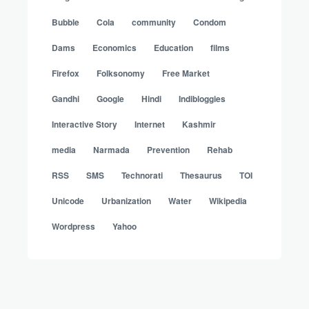
Bubble
Cola
community
Condom
Dams
Economics
Education
films
Firefox
Folksonomy
Free Market
Gandhi
Google
Hindi
Indibloggies
Interactive Story
Internet
Kashmir
media
Narmada
Prevention
Rehab
RSS
SMS
Technorati
Thesaurus
TOI
Unicode
Urbanization
Water
Wikipedia
Wordpress
Yahoo