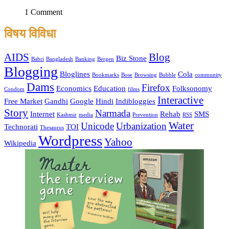
1 Comment
विषय विविधा
AIDS
Blog
Biz Stone
Babri
Bangladesh
Banking
Bergen
Blogging
Bloglines
Cola
Bookmarks
Bose
Browsing
Bubble
community
Dams
Firefox
Economics
Education
Folksonomy
Condom
films
Interactive
Free Market
Gandhi
Google
Hindi
Indibloggies
Story
Narmada
Internet
Rehab
SMS
Kashmir
media
Prevention
RSS
Water
Unicode
Urbanization
Technorati
TOI
Thesaurus
Wordpress
Yahoo
Wikipedia