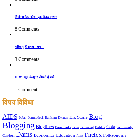
हिन्दी समांतर कोश: एक विराट प्रयास
8 Comments
गालिब छुटी शराब : भाग 1
3 Comments
HIW: खुद कंप्यूटर सीखते हैं बच्चे
1 Comment
विषय विविधा
AIDS
Blog
Biz Stone
Babri
Bangladesh
Banking
Bergen
Blogging
Bloglines
Cola
Bookmarks
Bose
Browsing
Bubble
community
Dams
Firefox
Economics
Education
Folksonomy
Condom
films