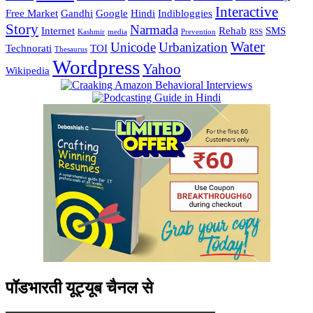
Interactive
Free Market
Gandhi
Google
Hindi
Indibloggies
Story
Narmada
Internet
Rehab
SMS
Kashmir
media
Prevention
RSS
Water
Unicode
Urbanization
Technorati
TOI
Thesaurus
Wordpress
Yahoo
Wikipedia
पॉडभारती यूट्यूब चैनल से