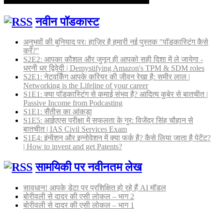
नवीन पॉडकास्ट
अनुभवों की बुनियाद परः हाज़िर है हमारी नई पुस्तक "पॉडकास्टिंग कैसे
करें?"
S2E2: आपका कौशल और जुनून ही आपको सही दिशा में ले जायेगा -
धरनी धर द्विवेदी | Demystifying Amazon's TPM & SDM roles
S2E1: नेटवर्किंग आपके करियर की जीवन रेखा है: समीर लाल |
Networking is the Lifeline of your career
S1E1: क्या पॉडकास्टिंग से कमाई संभव है? आदित्य कुबेर से बातचीत |
Passive Income from Podcasting
S1E1: सैंतीस का आंकड़ा
S1E5: आईएएस परीक्षा में सफलता के गुर: विजेंद्र सिंह चौहान से
बातचीत | IAS Civil Services Exam
S1E4: इंन्वेंशन और इन्नोवेशन में क्या फर्क है? कैसे लिया जाता है पेटेंट?
| How to invent and get Patents?
सामयिकी पर नवीनतम लेख
सावधान! आपके डेटा पर प्रशिक्षित हो रहे हैं AI मॉडल
बोरीवली से दादर की एसी लोकल – भाग 2
बोरीवली से दादर की एसी लोकल – भाग 1