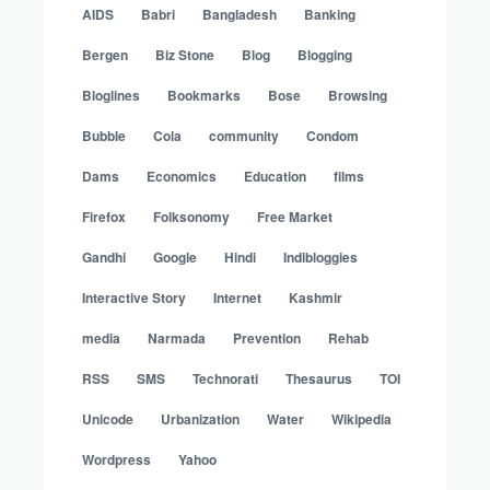
AIDS
Babri
Bangladesh
Banking
Bergen
Biz Stone
Blog
Blogging
Bloglines
Bookmarks
Bose
Browsing
Bubble
Cola
community
Condom
Dams
Economics
Education
films
Firefox
Folksonomy
Free Market
Gandhi
Google
Hindi
Indibloggies
Interactive Story
Internet
Kashmir
media
Narmada
Prevention
Rehab
RSS
SMS
Technorati
Thesaurus
TOI
Unicode
Urbanization
Water
Wikipedia
Wordpress
Yahoo