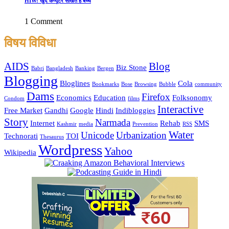
HIW: खुद कंप्यूटर सीखते हैं बच्चे
1 Comment
विषय विविधा
AIDS
Blog
Biz Stone
Babri
Bangladesh
Banking
Bergen
Blogging
Bloglines
Cola
Bookmarks
Bose
Browsing
Bubble
community
Dams
Firefox
Economics
Education
Folksonomy
Condom
films
Interactive
Free Market
Gandhi
Google
Hindi
Indibloggies
Story
Narmada
Internet
Rehab
SMS
Kashmir
media
Prevention
RSS
Water
Unicode
Urbanization
Technorati
TOI
Thesaurus
Wordpress
Yahoo
Wikipedia