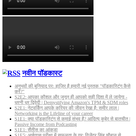
नवीन पॉडकास्ट
अनुभवों की बुनियाद परः हाज़िर है हमारी नई पुस्तक "पॉडकास्टिंग कैसे
करें?"
S2E2: आपका कौशल और जुनून ही आपको सही दिशा में ले जायेगा -
धरनी धर द्विवेदी | Demystifying Amazon's TPM & SDM roles
S2E1: नेटवर्किंग आपके करियर की जीवन रेखा है: समीर लाल |
Networking is the Lifeline of your career
S1E1: क्या पॉडकास्टिंग से कमाई संभव है? आदित्य कुबेर से बातचीत |
Passive Income from Podcasting
S1E1: सैंतीस का आंकड़ा
S1E5: आईएएस परीक्षा में सफलता के गुर: विजेंद्र सिंह चौहान से