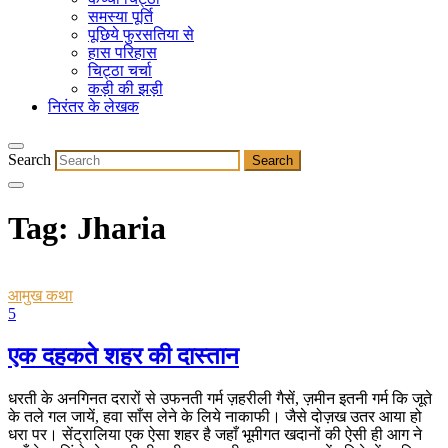
समस्या पूर्ति
पूछिये फुरसतिया से
हास परिहास
चिट्ठा चर्चा
कड़ी की झड़ी
निरंतर के लेखक
Search
Tag:
Jharia
आमुख कथा
5
एक दहकते शहर की दास्तान
धरती के अनगिनत दरारों से उफनती गर्म ज़हरीली गैसें, ज़मीन इतनी गर्म कि जूते
के तले गल जायें, हवा साँस लेने के लिये नाकाफी। जैसे दोज़ख उतर आया हो
धरा पर। सेंट्रालिया एक ऐसा शहर है जहाँ भूमीगत खदानों की ऐसी ही आग ने