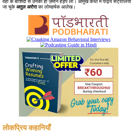
वहाँ के बाशिंदो से उनकी ही ज़मीन हड़प ली। आमुख कथा में पढ़िये सेंट्रालिया
जा चुके
अतुल अरोरा
का लोमहर्षक आलेख।
लोकप्रिय कहानियाँ