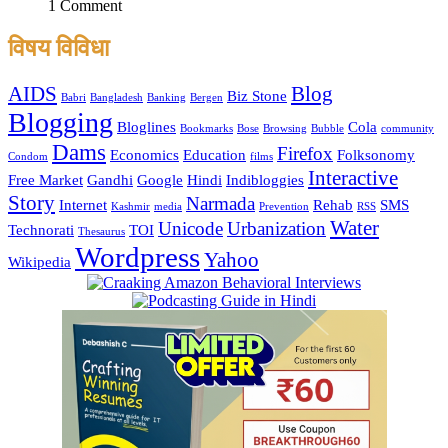
1 Comment
विषय विविधा
AIDS
Blog
Biz Stone
Babri
Bangladesh
Banking
Bergen
Blogging
Bloglines
Cola
Bookmarks
Bose
Browsing
Bubble
community
Dams
Firefox
Economics
Education
Folksonomy
Condom
films
Interactive
Free Market
Gandhi
Google
Hindi
Indibloggies
Story
Narmada
Internet
Rehab
SMS
Kashmir
media
Prevention
RSS
Water
Unicode
Urbanization
Technorati
TOI
Thesaurus
Wordpress
Yahoo
Wikipedia