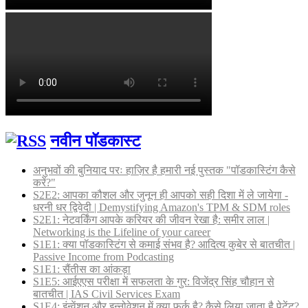
नवीन पॉडकास्ट
अनुभवों की बुनियाद परः हाज़िर है हमारी नई पुस्तक "पॉडकास्टिंग कैसे
करें?"
S2E2: आपका कौशल और जुनून ही आपको सही दिशा में ले जायेगा -
धरनी धर द्विवेदी | Demystifying Amazon's TPM & SDM roles
S2E1: नेटवर्किंग आपके करियर की जीवन रेखा है: समीर लाल |
Networking is the Lifeline of your career
S1E1: क्या पॉडकास्टिंग से कमाई संभव है? आदित्य कुबेर से बातचीत |
Passive Income from Podcasting
S1E1: सैंतीस का आंकड़ा
S1E5: आईएएस परीक्षा में सफलता के गुर: विजेंद्र सिंह चौहान से
बातचीत | IAS Civil Services Exam
S1E4: इंन्वेंशन और इन्नोवेशन में क्या फर्क है? कैसे लिया जाता है पेटेंट?