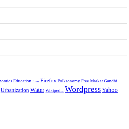
Firefox
nomics
Education
Folksonomy
Free Market
Gandhi
films
Wordpress
Water
Yahoo
Urbanization
Wikipedia