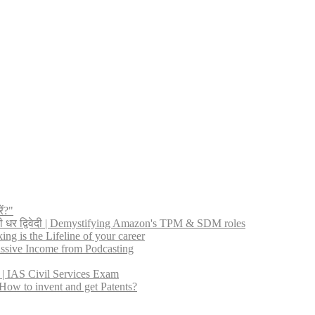
ें?"
नी धर द्विवेदी | Demystifying Amazon's TPM & SDM roles
ng is the Lifeline of your career
 Passive Income from Podcasting
ीत | IAS Civil Services Exam
ट? | How to invent and get Patents?