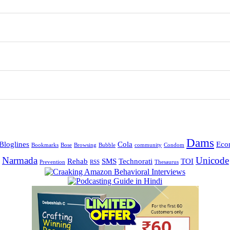
Dams
Bloglines
Cola
Eco
Bookmarks
Bose
Browsing
Bubble
community
Condom
Narmada
Unicode
Rehab
SMS
Technorati
TOI
Prevention
RSS
Thesaurus