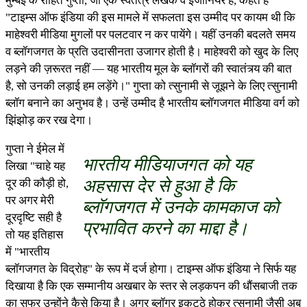
मुम्बई के रोहित गुप्ता, जो एक स्वतंत्र लेखक व ईंजीनियर हैं, कहते हैं
"टाइम्स ऑफ इंडिया की इस मामले में सफलता इस उम्मीद पर कायम थी कि
माहेश्वरी मीडिया मुगलों पर पलटवार न कर पायेंगे। यहीं उनकी बदलते समय
व ब्लॉगजगत के प्रति उदासीनता उजागर होती है। माहेश्वरी को खुद के लिए
लड़ने की ज़रूरत नहीं — यह भारतीय मूल के ब्लॉगरों की स्वातंत्र्य की बात
है, सो उनकी लड़ाई हम लड़ेंगे।" गुप्ता को त्सुनामी से जूझने के लिए त्सुनामी
ब्लॉग बनाने का अनुभव है। उन्हें उम्मीद है भारतीय ब्लॉगजगत मीडिया वर्ग को
झिंझोड़ कर रख देगा।
गुप्ता ने ईमेल में
भारतीय मीडियाजगत को यह
लिखा "चाहे यह
अहसास देर से हुआ है कि
दूर की कौड़ी हो,
पर अगर मेरी
ब्लॉगजगत में उनके कामकाज को
दूरदृष्टि सही है
प्रभावित करने का माद्दा है।
तो यह इतिहास
में "भारतीय
ब्लॉगजगत के विद्रोह" के रूप में दर्ज होगा। टाइम्स ऑफ इंडिया ने सिर्फ यह
दिखाया है कि एक सम्मानीय अखबार के स्तर से लड़कपन की धौंसबाजी तक
का सफर उन्होंने कैसे किया है। अगर ब्लॉगर इकट्ठे होकर त्सुनामी जैसी अब