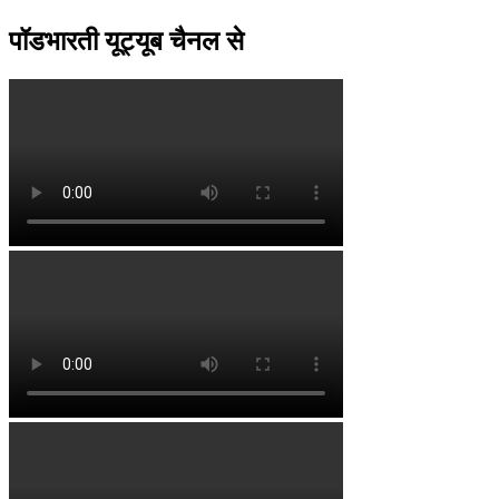
पॉडभारती यूट्यूब चैनल से