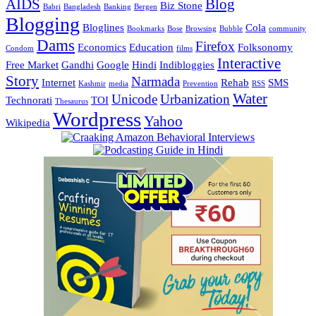
AIDS
Blog
Biz Stone
Babri
Bangladesh
Banking
Bergen
Blogging
Bloglines
Cola
Bookmarks
Bose
Browsing
Bubble
community
Dams
Firefox
Economics
Education
Folksonomy
Condom
films
Interactive
Free Market
Gandhi
Google
Hindi
Indibloggies
Story
Narmada
Internet
Rehab
SMS
Kashmir
media
Prevention
RSS
Water
Unicode
Urbanization
Technorati
TOI
Thesaurus
Wordpress
Yahoo
Wikipedia