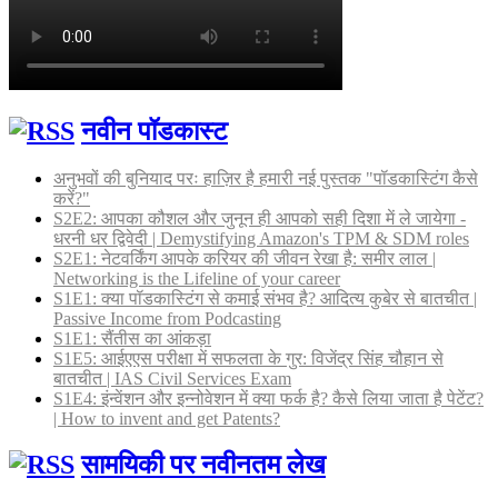
नवीन पॉडकास्ट
अनुभवों की बुनियाद परः हाज़िर है हमारी नई पुस्तक "पॉडकास्टिंग कैसे
करें?"
S2E2: आपका कौशल और जुनून ही आपको सही दिशा में ले जायेगा -
धरनी धर द्विवेदी | Demystifying Amazon's TPM & SDM roles
S2E1: नेटवर्किंग आपके करियर की जीवन रेखा है: समीर लाल |
Networking is the Lifeline of your career
S1E1: क्या पॉडकास्टिंग से कमाई संभव है? आदित्य कुबेर से बातचीत |
Passive Income from Podcasting
S1E1: सैंतीस का आंकड़ा
S1E5: आईएएस परीक्षा में सफलता के गुर: विजेंद्र सिंह चौहान से
बातचीत | IAS Civil Services Exam
S1E4: इंन्वेंशन और इन्नोवेशन में क्या फर्क है? कैसे लिया जाता है पेटेंट?
| How to invent and get Patents?
सामयिकी पर नवीनतम लेख