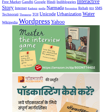
Interactive
Free Market
Gandhi
Google
Hindi
Indibloggies
Story
Narmada
Internet
Rehab
SMS
Kashmir
media
Prevention
RSS
Water
Unicode
Urbanization
Technorati
TOI
Thesaurus
Wordpress
Yahoo
Wikipedia