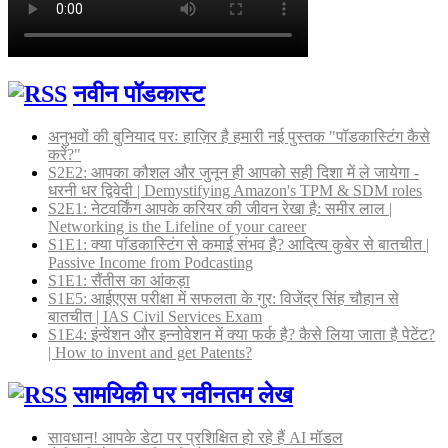
नवीन पॉडकास्ट
अनुभवों की बुनियाद परः हाज़िर है हमारी नई पुस्तक "पॉडकास्टिंग कैसे
करें?"
S2E2: आपका कौशल और जुनून ही आपको सही दिशा में ले जायेगा -
धरनी धर द्विवेदी | Demystifying Amazon's TPM & SDM roles
S2E1: नेटवर्किंग आपके करियर की जीवन रेखा है: समीर लाल |
Networking is the Lifeline of your career
S1E1: क्या पॉडकास्टिंग से कमाई संभव है? आदित्य कुबेर से बातचीत |
Passive Income from Podcasting
S1E1: सैंतीस का आंकड़ा
S1E5: आईएएस परीक्षा में सफलता के गुर: विजेंद्र सिंह चौहान से
बातचीत | IAS Civil Services Exam
S1E4: इंन्वेंशन और इन्नोवेशन में क्या फर्क है? कैसे लिया जाता है पेटेंट?
| How to invent and get Patents?
सामयिकी पर नवीनतम लेख
सावधान! आपके डेटा पर प्रशिक्षित हो रहे हैं AI मॉडल