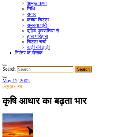
आमुख कथा
निधि
संवाद
कच्चा चिट्ठा
समस्या पूर्ति
पूछिये फुरसतिया से
हास परिहास
चिट्ठा चर्चा
कड़ी की झड़ी
निरंतर के लेखक
Search
May 15, 2005
आमुख कथा
कृषि आधार का बढ़ता भार