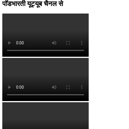
पॉडभारती यूट्यूब चैनल से