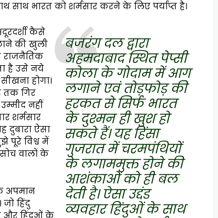
ं साथ साथ भारत को शर्मसार करने के लिए पर्याप्त है।
ूरदर्शी कैसे
बजरंग दल द्वारा
छाने की खुली
अहमदाबाद स्थित पेप्सी
एक राजनैतिक
ा है उसे नये
कोला के गोदाम में आग
 सीखना होगा।
लगाने एवं तोड़फोड़ की
र तक गिर
हरकत से सिर्फ भारत
उम्मीद नहीं
के दुश्मन ही खुश हो
ार शर्मसार
ह दुबारा ऐसा
सकते हैं। यह हिंसा
पूरे विश्व में
गुजरात में चरमपंथियों
 सोच वालों के
के लगाममुक्त होने की
आशंकाओं को ही बल
देती है। ऐसा उद्दंड
धिक अपमान
 जो हिंदु
व्यवहार हिंदुओं के साथ
त और हिंदुओं के