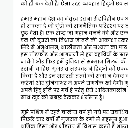
को ही बल देती है। ऐसा उद्दंड व्यवहार हिंदुओं एव
हमारे महान देश का नेतृत्व इतना रीढविहीन एवं अद
हो सकता है जो गुंडो को राजनैतिक परिदृश्य पर 
छूट देता है। एक राष्ट्र जो महान बनने की और 
दल जो दूसरों का विश्वास जीतने की आकांक्षा रखत
सिरे से अनुशासन, शालीनता और सभ्यता का पाठ
इस तोड़फोड़ और आगजनी से हम वहशियों के स्त
जायेंगे और फिर हमें दुनिया से सम्मान मिलने की 
रखनी चाहिए। गुजरात सरकार ने हिंदुओं को एकब
किया है और इन शरारती तत्वों को सजा न देकर व
करेगी और दुनियाभर में अपने समर्थक खो देगी। मुझे 
अपने हिंदु होने पर गर्व है परंतु ऐसे आदिमकालीन
साथ खुद को संबद्ध देखकर शर्मसार हूँ।
मुझे पश्चिम में रहते चालीस वर्ष हो गये पर सर्वा
पिछले चार वर्षों में गुजरात के दंगो से महसूस हुआ।
क्षणिक हिंसा और भीड़तंत्र में विश्वास करते हैं भार