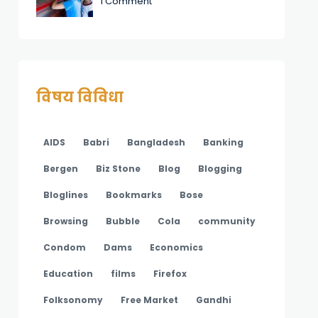
1 Comment
विषय विविधा
AIDS
Babri
Bangladesh
Banking
Bergen
Biz Stone
Blog
Blogging
Bloglines
Bookmarks
Bose
Browsing
Bubble
Cola
community
Condom
Dams
Economics
Education
films
Firefox
Folksonomy
Free Market
Gandhi