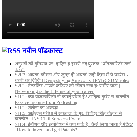
नवीन पॉडकास्ट
अनुभवों की बुनियाद परः हाज़िर है हमारी नई पुस्तक "पॉडकास्टिंग कैसे
करें?"
S2E2: आपका कौशल और जुनून ही आपको सही दिशा में ले जायेगा -
धरनी धर द्विवेदी | Demystifying Amazon's TPM & SDM roles
S2E1: नेटवर्किंग आपके करियर की जीवन रेखा है: समीर लाल |
Networking is the Lifeline of your career
S1E1: क्या पॉडकास्टिंग से कमाई संभव है? आदित्य कुबेर से बातचीत |
Passive Income from Podcasting
S1E1: सैंतीस का आंकड़ा
S1E5: आईएएस परीक्षा में सफलता के गुर: विजेंद्र सिंह चौहान से
बातचीत | IAS Civil Services Exam
S1E4: इंन्वेंशन और इन्नोवेशन में क्या फर्क है? कैसे लिया जाता है पेटेंट?
| How to invent and get Patents?