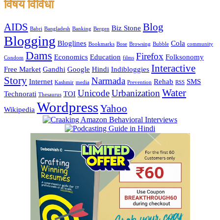
विषय विविधा
AIDS
Blog
Biz Stone
Babri
Bangladesh
Banking
Bergen
Blogging
Bloglines
Cola
Bookmarks
Bose
Browsing
Bubble
community
Dams
Firefox
Economics
Education
Folksonomy
Condom
films
Interactive
Free Market
Gandhi
Google
Hindi
Indibloggies
Story
Narmada
Internet
Rehab
SMS
Kashmir
media
Prevention
RSS
Water
Unicode
Urbanization
Technorati
TOI
Thesaurus
Wordpress
Yahoo
Wikipedia