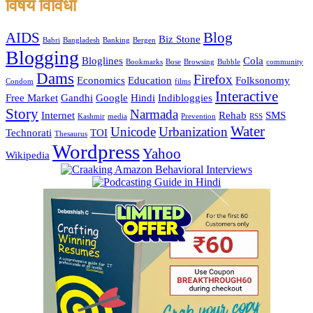
विषय विविधा
AIDS
Blog
Biz Stone
Babri
Bangladesh
Banking
Bergen
Blogging
Bloglines
Cola
Bookmarks
Bose
Browsing
Bubble
community
Dams
Firefox
Economics
Education
Folksonomy
Condom
films
Interactive
Free Market
Gandhi
Google
Hindi
Indibloggies
Story
Narmada
Internet
Rehab
SMS
Kashmir
media
Prevention
RSS
Water
Unicode
Urbanization
Technorati
TOI
Thesaurus
Wordpress
Yahoo
Wikipedia