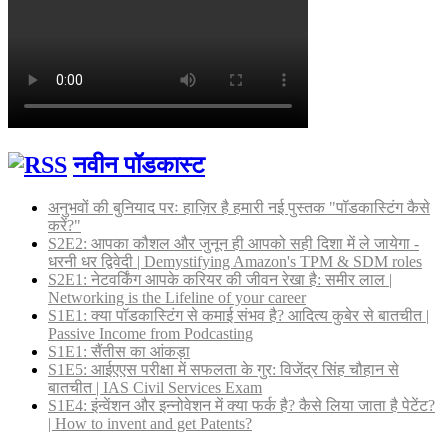
नवीन पॉडकास्ट
अनुभवों की बुनियाद परः हाज़िर है हमारी नई पुस्तक "पॉडकास्टिंग कैसे
करें?"
S2E2: आपका कौशल और जुनून ही आपको सही दिशा में ले जायेगा -
धरनी धर द्विवेदी | Demystifying Amazon's TPM & SDM roles
S2E1: नेटवर्किंग आपके करियर की जीवन रेखा है: समीर लाल |
Networking is the Lifeline of your career
S1E1: क्या पॉडकास्टिंग से कमाई संभव है? आदित्य कुबेर से बातचीत |
Passive Income from Podcasting
S1E1: सैंतीस का आंकड़ा
S1E5: आईएएस परीक्षा में सफलता के गुर: विजेंद्र सिंह चौहान से
बातचीत | IAS Civil Services Exam
S1E4: इंन्वेंशन और इन्नोवेशन में क्या फर्क है? कैसे लिया जाता है पेटेंट?
| How to invent and get Patents?