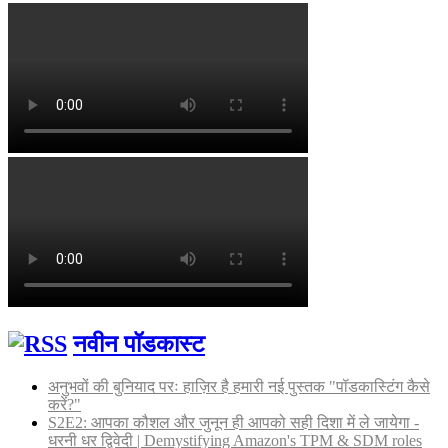
नवीन पॉडकास्ट
अनुभवों की बुनियाद परः हाज़िर है हमारी नई पुस्तक "पॉडकास्टिंग कैसे
करें?"
S2E2: आपका कौशल और जुनून ही आपको सही दिशा में ले जायेगा -
धरनी धर द्विवेदी | Demystifying Amazon's TPM & SDM roles