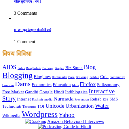
गालिब छुटी शराब : भाग 1
3 Comments
HIW: खुद कंप्यूटर सीखते हैं बच्चे
1 Comment
विषय विविधा
AIDS
Blog
Biz Stone
Babri
Bangladesh
Banking
Bergen
Blogging
Bloglines
Cola
Bookmarks
Bose
Browsing
Bubble
community
Dams
Firefox
Economics
Education
Folksonomy
Condom
films
Interactive
Free Market
Gandhi
Google
Hindi
Indibloggies
Story
Narmada
Internet
Rehab
SMS
Kashmir
media
Prevention
RSS
Water
Unicode
Urbanization
Technorati
TOI
Thesaurus
Wordpress
Yahoo
Wikipedia