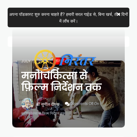
अपना पॉडकास्ट शुरु करना चाहते हैं? हमारी सरल गाईड से, बिना खर्च, तीन दिनों
में लाँच करें।
JULY 12, 2008
संवाद
मनोचिकित्सा से
फ़िल्म निर्देशन तक
Comments Off
On
डॉ सुनील दीपक
मनोचिकित्सा से फ़िल्म निर्देशन तक