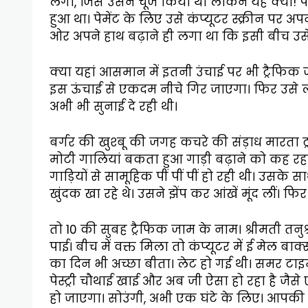
लेगा, जिसे उसने चूज किया था लेकिन यह क्या!
हुआ था। पेमेंट के लिए उसे कंप्यूटर स्क्रीन पर 
ओर अपने हाथ बढ़ाने ही लगा था कि इसी बीच उसे जोर
क्या यहां आसमान में इतनी उंचाई पर भी ट्रैफि
इस ऊंचाई से एकदम नीचे गिर जाएगा। फिर उसे ल
अभी भी सुनाई दे रही थी।
बर्गर की खुश्बू की जगह कचरे की संड़ाध मारता ट
मोटी गालियां बकता हुआ गाड़ी बढ़ाने को कह रहा 
गाड़ियों से सामूहिक पीं पीं पीं हो रही थी। उसके सा
खुंदक खा रहे थे। उसने झेंप कर आंखें मूंद लीं। फि
तो 10 की सुबह ट्रैफिक जाम के नाम। श्रीमती तनुश्र
पाई। बीच में वक्त मिला तो कंप्यूटर में ई मेल बा
का दिन भी अच्छा बीता। लेट हो गई थी। समर टाइ
पेस्ट्री चौथाई खाई और अब जी ऐसा हो रहा है जैस
हो जाएगा। सोउंगी, अभी एक घंटे के लिए। आपकी 