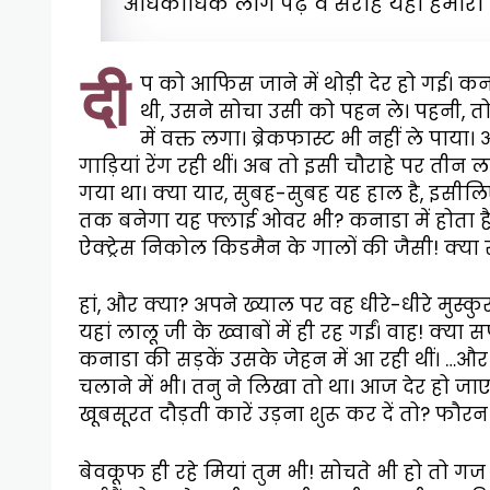
अधिकाधिक लोग पढ़ें व सराहें यही हमारी
दी
प को आफिस जाने में थोड़ी देर हो गई। कना
थी, उसने सोचा उसी को पहन ले। पहनी, तो
में वक्त लगा। ब्रेकफास्ट भी नहीं ले पाय
गाड़ियां रेंग रही थीं। अब तो इसी चौराहे पर तीन
गया था। क्या यार, सुबह-सुबह यह हाल है, इसीलिए
तक बनेगा यह फ्लाई ओवर भी? कनाडा में होता है ऐ
ऐक्ट्रेस निकोल किडमैन के गालों की जैसी! क्या सर
हां, और क्या? अपने ख्याल पर वह धीरे-धीरे मुस्कु
यहां लालू जी के ख्वाबों में ही रह गईं। वाह! क्या 
कनाडा की सड़कें उसके जेहन में आ रही थीं। …और 
चलाने में भी। तनु ने लिखा तो था। आज देर हो जाएग
खूबसूरत दौड़ती कारें उड़ना शुरू कर दें तो? फौर
बेवकूफ ही रहे मियां तुम भी! सोचते भी हो तो 