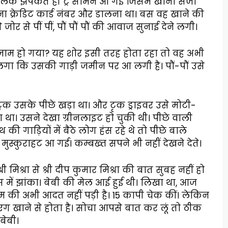
 पलक झपकते ही ट्रे सामने आ गई जिसमें खाना सजा
अपना क्रेडिट कार्ड नंबर और डालना था। बस वह खाने की
 से पीं पीं, पौं पौं पौं की आवाज सुनाई देने लगी।
क जाम हो गया? यह शोर इसी तरह होता रहा तो वह अभी
गा कि उसकी गाड़ी जमीन पर आ लगी है। पौं-पौं उसे
्रक उसके पीछे खड़ा था। और टृक ड्राइवर उसे मोटी-
था। उसने देखा ग्रीनलाइट हो चुकी थी। पीछे वाली
थ की गाड़ियों में बैठे लोग हंस रहे थे तो पीछे बाले
र मुस्कुराहट आ गई। कम्बख्त सपने भी नहीं देखने देते।
ी मिश्रा से श्री दीप कुमार मिश्रा की बात सुबह नहीं हो
क्स में झांका। बेबी की मेल आई हुई थी। लिखा था, आज
म की अभी आदत नहीं पड़ी है। 15 कापी चेक कीं। लेकिन
े एग खाने से होता है। सोचा आपसे बात कर लूं तो ठीक
बेबी।