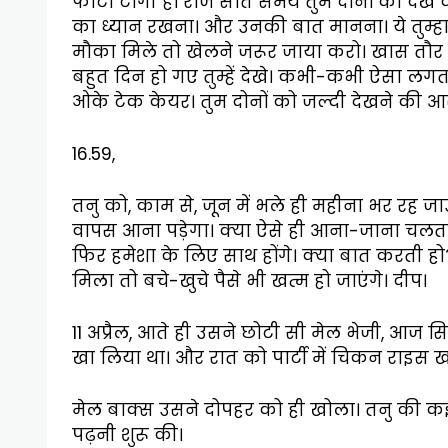
फोटो टांगी है। रोज सोते समय तुम दोनों को देख क
का ध्यान रखना। और उनकी बात मानना। ये तुम्हारा 
मौका मिले तो खेलने जरूर जाया करो। खास तौर पर
बहुत दिन हो गए तुम्हें देखे। कभी-कभी ऐसा लगता
ओके टेक केयर। तुम दोनों को जल्दी देखने की आस
16.59,
तनु को, काम से, जून में भले ही महीना भर रह जाऊं
वापस आना पड़ेगा। क्या ऐसे ही आना-जाना चलता र
फिर हमेशा के लिए साथ होंगे। क्या बात करती हो
मिला तो बचे-खुचे पैसे भी खत्म हो जाएंगे। दीप।
11 अप्रैल, आते ही उसने छोटी सी मेल भेजी, आज स
खा लिया था। और रात को पार्टी में चिकन राइस खा
मेल बाक्स उसने दोपहर को ही खोला। तनु की कई म
पढ़नी शुरू की।