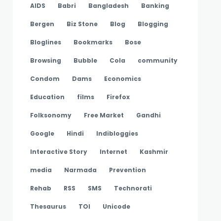
AIDS
Babri
Bangladesh
Banking
Bergen
Biz Stone
Blog
Blogging
Bloglines
Bookmarks
Bose
Browsing
Bubble
Cola
community
Condom
Dams
Economics
Education
films
Firefox
Folksonomy
Free Market
Gandhi
Google
Hindi
Indibloggies
Interactive Story
Internet
Kashmir
media
Narmada
Prevention
Rehab
RSS
SMS
Technorati
Thesaurus
TOI
Unicode