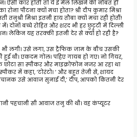
िन। ऐसी कार होती तो ये ई मेल लिखने की नौबत ही
ा रोना पीटना क्यों मचा होता? श्री दीप कुमार मिश्रा
ती तनुश्री मिश्रा इतनी हाय तौबा क्यों मचा रही होतीं!
ं। दोनों बच्चे रोहित और शरद भी हर छुटृटी में दिल्ली
ुशन। लेकिन यह तरक्की इतनी देर से क्यों हो रही है?
 उड़ने भी लगी। उसे लगा, उस ट्रैफिक जाम के बीच उसकी
ी हुई थी। एकदम गोल। पहिए गायब हो गए। नो गियर,
और एक छोटा सा स्पीकर और माइक्रोफोन नजर आ रहा था
्पीकर में कहा, ‘टोरंटो। ‘ और बहुत तेजी से, शायद
 अचानक उसे आवाज सुनाई दी,’ दीप, आपको कितनी देर
ानी पहचानी सी आवाज तनु की थी। वह कंप्यूटर