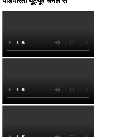
पॉडभारती यूट्यूब चैनल से