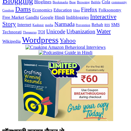
Blogging
Bloglines
Cola
Bookmarks
Bose
Browsing
Bubble
community
Dams
Firefox
Economics
Education
Folksonomy
Condom
films
Interactive
Free Market
Gandhi
Google
Hindi
Indibloggies
Story
Narmada
Internet
Rehab
SMS
Kashmir
media
Prevention
RSS
Water
Unicode
Urbanization
Technorati
TOI
Thesaurus
Wordpress
Yahoo
Wikipedia