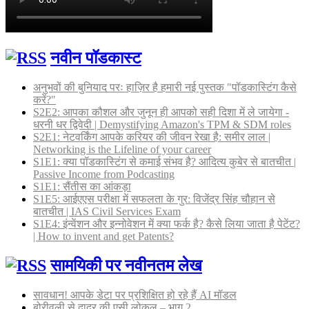
नवीन पॉडकास्ट
अनुभवों की बुनियाद परः हाज़िर है हमारी नई पुस्तक "पॉडकास्टिंग कैसे
करें?"
S2E2: आपका कौशल और जुनून ही आपको सही दिशा में ले जायेगा -
धरनी धर द्विवेदी | Demystifying Amazon's TPM & SDM roles
S2E1: नेटवर्किंग आपके करियर की जीवन रेखा है: समीर लाल |
Networking is the Lifeline of your career
S1E1: क्या पॉडकास्टिंग से कमाई संभव है? आदित्य कुबेर से बातचीत |
Passive Income from Podcasting
S1E1: सैंतीस का आंकड़ा
S1E5: आईएएस परीक्षा में सफलता के गुर: विजेंद्र सिंह चौहान से
बातचीत | IAS Civil Services Exam
S1E4: इंन्वेंशन और इन्नोवेशन में क्या फर्क है? कैसे लिया जाता है पेटेंट?
| How to invent and get Patents?
सामयिकी पर नवीनतम लेख
सावधान! आपके डेटा पर प्रशिक्षित हो रहे हैं AI मॉडल
बोरीवली से दादर की एसी लोकल – भाग 2