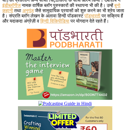
था) का प्रकाशन अन्य साथी चिट्ठाकारों के साथ आरंभ किया। देबाशीष ने
इंडीब्लॉगीज
नामक वार्षिक ब्लॉग पुरुस्कारों की स्थापना भी की है। उन्हें
बुनो
कहानी
तथा
अनुगूंज
जैसे सामुदायिक प्रयासों को शुरु करने का भी श्रेय जाता
है। संप्रति ब्लॉग लेखन के अलावा हिन्दी पॉडकास्ट
पॉडभारती
पर सक्रिय हैं
और यदाकदा अंग्रेज़ी व
हिन्दी विकिपीडिया
पर योगदान देते रहते हैं।