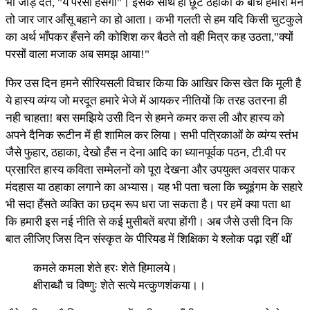
भी जोड़ देते, "ये परसों हँसेगा"। इसके साथ ही छूटे ठहाकों के बीच हमारा मन
तो जार जार आँसू बहाने का हो आता। कभी गलती से हम यदि किसी चुटकुले
का अर्थ भाँपकर हँसने की कोशिश कर बैठते तो वही मित्र कह उठता,"क्यों
परसों वाला मजाक अब समझ आया!"
फिर उस दिन हमने सीरियसली विचार किया कि आखिर किस खेत कि मूली है
ये हास्य व्यंग्य जो मरदूत हमारे भेजे में आयकर नीतियों कि तरह उतरना ही
नही चाहता! बस समझिये उसी दिन से हमने कमर कस ली और हास्य को
अपने दैनिक रूटीन में ही शामिल कर लिया। सभी पत्रिकाओं के व्यंग्य स्तंभ
जैसे फुहार, ठहाका, देखो हँस न देना आदि का ध्यानपूर्वक पठन, टी.वी पर
प्रसारित हास्य कविता सम्मेलनों को पूरा देखना और उपयुक्त अवसर पाकर
मंदहास या ठहाका लगाने का अभ्यास। यह भी पता चला कि च्यूइंगम के सहारे
भी सदा हँसते व्यक्ति का छद्म रूप धरा जा सकता है। पर हमें क्या पता था
कि हमारी इस नई नीति से कई मुसीबतें बरपा होंगी। अब जैसे उसी दिन कि
बात लीजिए जिस दिन संस्कृत के पीरियड में शिक्षिका ये श्लोक पढ़ा रहीं थीं
कमले कमला शेते हरः शेते हिमालये।
क्षीराब्धौ च विष्णुः शेते सत्ये मत्कुणशंकया।।