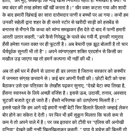
होता, "अरे मुए, फक्कड़ों कि नाई खीसें निपोरता रहता है! मसखरा है क्या? ये
क्या बंदर की तरह हमेशा खीं खीं करता है।" खैर वक्त कटता गया और शादी
के बाद हमारी खिंचाई का सारा दारोमदार पत्नी व बच्चों पर आ गया। कभी हम
उनकी सहेली द्वारा शहर के ही सस्ते स्टोर से खरीदी साड़ी को हसबेंड से
बनारस से मँगाने कि कथा को व्यंग्य समझकर हँस देते दो बाद में पत्नी हमारी
आरती उतार कहती, "अरे कैसे निरेबुद्धू के पल्ले बंध गयी मैं, इनकी नामुराद
हँसी हमेशा गलत वक्त पर ही फूटती है। अब बेचारी एक झूठ बोलती है तो चार
धैर्यपूर्वक सुनती भी तो है"। अपने व्यंग्यग्रहण शक्ति प्रदर्शन से किसी का
मखौल उड़ जाएगा यह तो हमनें कल्पना भी नहीं की थी।
अब तो हमें घर में हँसने से उतना ही डर लगता है जितना सरकार को कश्मीर
में जनमत संग्रह करवाने से। कई बार अपनी पैरवी की। छोटी बेटी को पास
बैठाकर उसे एक पत्रिका के लेखाँश पढ़कर सुनाए, "देखो बेटा क्या लिखा है,
हँसना स्वास्थ्य के लिये अच्छी वर्जिश है। इससे ऊब, उदासी, तनाव, अवसाद
चुटकी बजाते दूर हो जाते हैं। हँसते मस्तिष्क को उत्प्रेरणा मिलती है।"
इससे पहले कि हम आगे पढ़ें हमारी नन्हीं बेटी सिर हिलाते हिलाते जम्हाई लेकर
बोर होने का संकेत दे देती। पर फिर भी हमें सुकून मिलता कि चलो कम से
कम ये तो अपने पाले में है। पर जब इतवार को टीवी पर "एलिस की अनोखी
दुनिया" देखते वही नन्ही खिलखिलाकर कहती, " पापा ये डचेस की बिल्ली तो