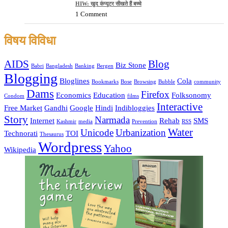
HIW: खुद कंप्यूटर सीखते हैं बच्चे
1 Comment
विषय विविधा
AIDS
Blog
Biz Stone
Babri
Bangladesh
Banking
Bergen
Blogging
Bloglines
Cola
Bookmarks
Bose
Browsing
Bubble
community
Dams
Firefox
Economics
Education
Folksonomy
Condom
films
Interactive
Free Market
Gandhi
Google
Hindi
Indibloggies
Story
Narmada
Internet
Rehab
SMS
Kashmir
media
Prevention
RSS
Water
Unicode
Urbanization
Technorati
TOI
Thesaurus
Wordpress
Yahoo
Wikipedia