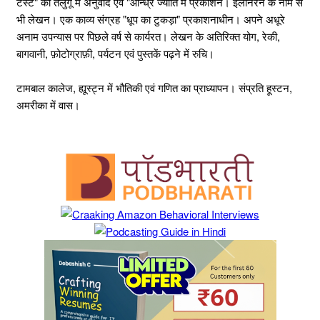
टेस्ट" का तेलुगू में अनुवाद एवं "आन्ध्र ज्योति में प्रकाशन। इलानरेन के नाम से
भी लेखन। एक काव्य संग्रह "धूप का टुकड़ा" प्रकाशनाधीन। अपने अधूरे
अनाम उपन्यास पर पिछले वर्ष से कार्यरत। लेखन के अतिरिक्त योग, रेकी,
बागवानी, फ़ोटोग्राफ़ी, पर्यटन एवं पुस्तकें पढ़ने में रुचि।
टामबाल कालेज, ह्यूस्ट्न में भौतिकी एवं गणित का प्राध्यापन। संप्रति हूस्टन,
अमरीका में वास।