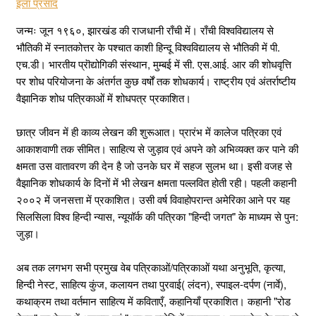
इला प्रसाद
जन्मः जून १९६०, झारखंड की राजधानी राँची में। राँची विश्वविद्यालय से
भौतिकी में स्नातकोत्तर के पश्चात काशी हिन्दू विश्वविद्यालय से भौतिकी में पी.
एच.डी। भारतीय प्रॊद्योगिकी संस्थान, मुम्बई में सी. एस.आई. आर की शोधवृत्ति
पर शोध परियोजना के अंतर्गत कुछ वर्षों तक शोधकार्य। राष्ट्रीय एवं अंतर्राष्टीय
वैझानिक शोध पत्रिकाओं में शोधपत्र प्रकाशित।
छात्र जीवन में ही काव्य लेखन की शुरूआत। प्रारंभ में कालेज पत्रिका एवं
आकाशवाणी तक सीमित। साहित्य से जुड़ाव एवं अपने को अभिव्यक्त कर पाने की
क्षमता उस वातावरण की देन है जो उनके घर में सहज सुलभ था। इसी वजह से
वैझानिक शोधकार्य के दिनों में भी लेखन क्षमता पल्लवित होती रही। पहली कहानी
२००२ में जनसत्ता में प्रकाशित। उसी वर्ष विवाहोपरान्त अमेरिका आने पर यह
सिलसिला विश्व हिन्दी न्यास, न्यूयॉर्क की पत्रिका "हिन्दी जगत" के माध्यम से पुन:
जुड़ा।
अब तक लगभग सभी प्रमुख वेब पत्रिकाओं/पत्रिकाओं यथा अनुभूति, कृत्या,
हिन्दी नेस्ट, साहित्य कुंज, कलायन तथा पुरवाई( लंदन), स्पाइल-दर्पण (नार्वे),
कथाक्रम तथा वर्तमान साहित्य में कविताएँ, कहानियाँ प्रकाशित। कहानी "रोड