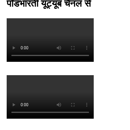
पॉडभारती यूट्यूब चैनल से