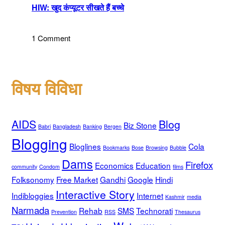
HIW: खुद कंप्यूटर सीखते हैं बच्चे
1 Comment
विषय विविधा
AIDS
Blog
Biz Stone
Babri
Bangladesh
Banking
Bergen
Blogging
Bloglines
Cola
Bookmarks
Bose
Browsing
Bubble
Dams
Firefox
Economics
Education
community
Condom
films
Folksonomy
Free Market
Gandhi
Google
Hindi
Interactive Story
Indibloggies
Internet
Kashmir
media
Narmada
Rehab
SMS
Technorati
Prevention
RSS
Thesaurus