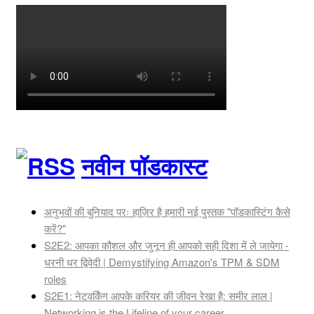
नवीन पॉडकास्ट
अनुभवों की बुनियाद परः हाज़िर है हमारी नई पुस्तक "पॉडकास्टिंग कैसे
करें?"
S2E2: आपका कौशल और जुनून ही आपको सही दिशा में ले जायेगा -
धरनी धर द्विवेदी | Demystifying Amazon's TPM & SDM
roles
S2E1: नेटवर्किंग आपके करियर की जीवन रेखा है: समीर लाल |
Networking is the Lifeline of your career