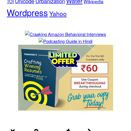
Water
Unicode
Urbanization
TOI
Wikipedia
Wordpress
Yahoo