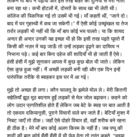
लेकिन माँ बाप ने पढ़ाया और इस तरह बाहर की दुनिया से मेरा नाता
बना रहा था। कभी होटलों में, दोस्तों के साथ खा भी लेती थी।
कॉलेज की पिकनिक गई तो उसमें भी गई। माँ कहती थीं, “जाने दो।
बाद में घर गृहस्थी में कब जा सकेगी।” मैं ऐसी कोई उच्छृंखल या तेज
तर्रार लड़की भी नहीं थी कि माँ बाप कोई भय पालते। या कि शायद
अन्दर ही अन्दर उनकी यह इच्छा भी हो कि इसी तरह पढ़ते घूमते मैं
किसी की नज़र में चढ़ जाऊँ तो उन्हें लड़का ढ़ूढ़ने का दायित्व न
निभाना पड़े। कई बार बिना दहेज की शादियाँ भी हो जाती हैं ऐसे।
हंसी हंसी में मुझे सुनाकर आपस में कुछ कुछ बोल भी जाते। लेकिन
ऐसा कुछ हुआ नहीं। मैं अच्छी लड़की बनी रही और एक दिन इन्हें
पारंपरिक तरीके से ब्याहकर इस घर में आ गई।
मुझे तो अच्छा ही लगा। कौन फालतू के झमेले मोल ले। मेरी कितनी
सहेलियाँ झूठ मूठ बदनाम हुईं लड़कों से मेल जोल बढ़ाकर। कहने को
लोग उदार प्रगतिशील होते हैं लेकिन जब बेटे के ब्याह पर बात आती है
तो एकदम दकियानूसी, पुराने विचारों वाले बन जाते हैं। बेटियाँ मुफ्त में
निबट जाएँ तो ठीक। जहाँ ऐसे दोहरे विचार हों, वहाँ शरीफ बने रहना
ही ठीक है। मेरे माँ बाप कोई अलग किस्म के नहीं हैं। जब पप्पू की
शादी की बात कोई हँसी हँसी में भी छेड देता तो तुरंत कहते, “भइया