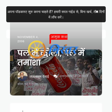
अपना पॉडकास्ट शुरु करना चाहते हैं? हमारी सरल गाईड से, बिना खर्च, तीन दिनों
में लाँच करें।
NOVEMBER 4,
आमुख कथा
2006
पल में कोला, पल में
तमाशा
Comments Off
On पल में
अफ़लातून देसाई
कोला, पल में तमाशा