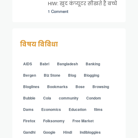
HIW: खुद कंप्यूटर सीखते हैं बच्चे
1 Comment
विषय विविधा
AIDS
Babri
Bangladesh
Banking
Bergen
Biz Stone
Blog
Blogging
Bloglines
Bookmarks
Bose
Browsing
Bubble
Cola
community
Condom
Dams
Economics
Education
films
Firefox
Folksonomy
Free Market
Gandhi
Google
Hindi
Indibloggies