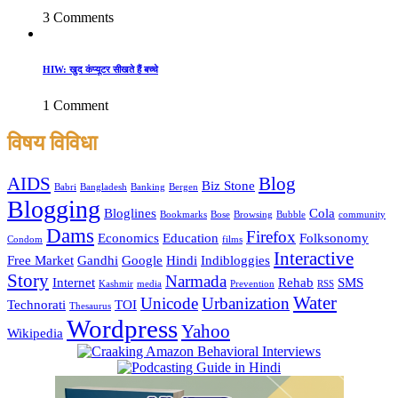
3 Comments
HIW: खुद कंप्यूटर सीखते हैं बच्चे
1 Comment
विषय विविधा
AIDS
Blog
Biz Stone
Babri
Bangladesh
Banking
Bergen
Blogging
Bloglines
Cola
Bookmarks
Bose
Browsing
Bubble
community
Dams
Firefox
Economics
Education
Folksonomy
Condom
films
Interactive
Free Market
Gandhi
Google
Hindi
Indibloggies
Story
Narmada
Internet
Rehab
SMS
Kashmir
media
Prevention
RSS
Water
Unicode
Urbanization
Technorati
TOI
Thesaurus
Wordpress
Yahoo
Wikipedia