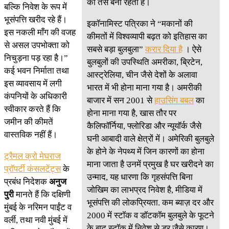
की तस बनी रहती हैं।
बल्कि निवेश के रूप में
भूसंपत्ति खरीद रहे हैं।
इकॉनामिस्ट पत्रिका ने “मकानों की
इस नकली माँग की वजह
कीमतों में विश्वव्यापी बढ़त को इतिहास का
से असल उपभोक्ता को
सबसे बड़ा बुलबुला”
करार दिया है
। ऐसे
निचुड़ना पड़ रहा है।”
बुलबुलों की उपस्थिति अमरीका, ब्रिटेन,
कई भवन निर्माता तथा
आस्ट्रेलिया, चीन जैसे देशों के अलावा
इस व्यावसाय में लगी
भारत में भी होना माना गया है। अमरीकी
कंपनियों के अधिकारी
बाजार में सन 2001 से
हाउसिंग बबल
का
स्वीकार करते हैं कि
होना माना गया है, खास तौर पर
जमीन की कीमतें
कैलिफॉर्निया, फ्लोरिडा और न्यूयॉर्क जैसे
वास्तविक नहीं हैं।
घनी आबादी वाले क्षेत्रों में। अमेरिकी बुलबुले
के होने के नेपथ्य में जिन कारणों का होना
ट्रैमल क्रो मेघराज
माना जाता है उनमें प्रमुख है घर खरीदने का
प्रॉपर्टी कंसलटेंट्स
के
उन्माद, यह धारणा कि गृहसंपत्ति बिना
प्रबंध निदेशक
अनुज
जोखिम का लाभप्रद निवेश है, मीडिया में
पुरी
मानते हैं कि दक्षिणी
भूसंपत्ति की लोकप्रियता. कम ब्याज़ दर और
मुंबई के नरिमन पाईंट व
2000 में स्टॉक व डॉटकॉम बुलबुले के फूटने
वर्ली, तथा नवी मुंबई में
के बाद स्टॉक में निवेश से डर जैसे कारण।