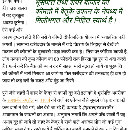
इनको बेचेंगे
भूसंपत्ति तथा शेयर बाजार की
ही। उस हालत
कीमतों में बेतुके उफान के नेपथ्य में
में यह बुलबुला
मिलीभगत और निहित स्वार्थ है।
अवश्य फूटेगा।
ऐसे कई और
कारण दृष्टव्य होते हैं जिससे ये कीमतें दीर्घकालिक योजना में व्यवाहरिक नहीं
लगती। सामान्य खरीददार के मामले में यदि किराये के लिहाज़ से देखें तो
मकान की कीमतों के मुकाबले भाड़ा काफी कम है। तिस पर जोखिम काफी है,
लोग मकान की कुल कीमत का 80 फीसदी तक हिस्सा गृह रृण से अदा करते
हैं। फर्ज़ करें कि बैंक की ब्याज दर में सहसा भारी बढ़त हो जाये या भूसंपत्ति
की कीमतें में भारी गिरावट आ जाये या फिर खरीददार की तनख्वाह ही कम हो
जाय तो कई घरों के बजट औंधे मुंह जा गिरेंगे।
पुणे जैसे शहरों में शहर के केंद्र से काफी दूर बसे इलाकों में भूसंपत्ति अमरीका
के
सबअर्बन स्प्रॉल
या
एक्ज़र्ब
की तर्ज पर एनेक्स जैसे जुमले जोड़ कर काफी
कम दामों में बेचे गये, और बेचे जा रहे हैं, कारक है
इंफ्रास्ट्रक्चर
और
आवागमन के साधनों का अभाव। अनुमान लगायें कि अगले पाँच सालों में यह
अभाव दूर हो जाये तो शहर के केंद्र में रहने वाले असंख्य लोग जो कई गुना
अधिक भाड़ा देकर रहते आये हैं शर्तिया इन बाहरी इलाकों में स्थानांतरित होना