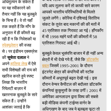
अधिमुल्यन के संकेत हैं
यदि आप तुलना करें तो काफी सारे कारण
पर यह स्वीकारने को
आपको भारतीय परिस्थितियों से मिलते
तैयार नहीं कि यह बुलबुले
जुलते लगेंगे। कोरिया में एशियाई वितंतिय
के चिन्ह हैं। वे तो यहाँ
संकट के तुरंत बाद मकानों की की मतों में
तक कहते हैं कि माँग के
45 प्रतिशत तक गिरावट आ गई। हाँगकाँग
अनुपात में ही कीमतें बढ़
में भी 1998 महंगे घरों की कीमतों में 58
रही हैं न कि निवेशकों या
प्रतिशत गिरावट आई थी।
स्पेक्यूलेशन
की वजह
से। पर इंडीयन एक्सप्रेस
बुलबुले केवल भूसंपत्ति बाजार में ही नहीं अन्य
की
सुचेता दलाल
ने
क्षेत्रों में भी देखे गये हैं, जैसे कि
डॉटकॉम
अपने
हालिया लेख
में ऐसे
बबल
जिसमें 1995-2001 के दौरान
सभी विशेषज्ञों की राय को
इंटरनेट क्षेत्र की कंपनियों की स्टॉक
खारिज करते हुये स्पष्ट
कीमतों में अभूतपूर्व बढ़त देखी गई। इस
लिखा कि भारतीय
दौरान वेन्चर कैपीटल की बदौलत डॉटकॉम
रियेलटी बाज़ार में
कंपनियां कुकुमुत्तों के तरह उगीं। 2001 में
खतरनाक बुलबुले के सारे
अमेरिका आनलाउन द्वारा विश्व की सबसे
संकेत हैं। उन्होंने
बड़ी मीडिया कंपनी टाईम्स वार्नर के
आशंका जताई है कि
अधिग्रहण के बाद जब ये बुलबुला फूटा तो