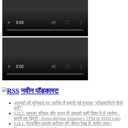
नवीन पॉडकास्ट
अनुभवों की बुनियाद परः हाज़िर है हमारी नई पुस्तक "पॉडकास्टिंग कैसे
करें?"
S2E2: आपका कौशल और जुनून ही आपको सही दिशा में ले जायेगा -
धरनी धर द्विवेदी | Demystifying Amazon's TPM & SDM roles
S2E1: नेटवर्किंग आपके करियर की जीवन रेखा है: समीर लाल |