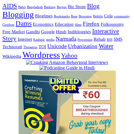
AIDS
Blog
Biz Stone
Babri
Bangladesh
Banking
Bergen
Blogging
Bloglines
Cola
Bookmarks
Bose
Browsing
Bubble
community
Dams
Firefox
Economics
Education
Folksonomy
Condom
films
Interactive
Free Market
Gandhi
Google
Hindi
Indibloggies
Story
Narmada
Internet
Rehab
SMS
Kashmir
media
Prevention
RSS
Water
Unicode
Urbanization
Technorati
TOI
Thesaurus
Wordpress
Yahoo
Wikipedia