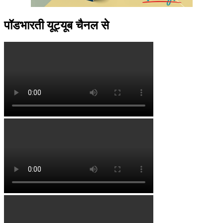
पॉडभारती यूट्यूब चैनल से