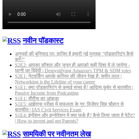
नवीन पॉडकास्ट
अनुभवों की बुनियाद परः हाज़िर है हमारी नई पुस्तक "पॉडकास्टिंग कैसे
करें?"
S2E2: आपका कौशल और जुनून ही आपको सही दिशा में ले जायेगा -
धरनी धर द्विवेदी | Demystifying Amazon's TPM & SDM roles
S2E1: नेटवर्किंग आपके करियर की जीवन रेखा है: समीर लाल |
Networking is the Lifeline of your career
S1E1: क्या पॉडकास्टिंग से कमाई संभव है? आदित्य कुबेर से बातचीत |
Passive Income from Podcasting
S1E1: सैंतीस का आंकड़ा
S1E5: आईएएस परीक्षा में सफलता के गुर: विजेंद्र सिंह चौहान से
बातचीत | IAS Civil Services Exam
S1E4: इंन्वेंशन और इन्नोवेशन में क्या फर्क है? कैसे लिया जाता है पेटेंट?
| How to invent and get Patents?
सामयिकी पर नवीनतम लेख