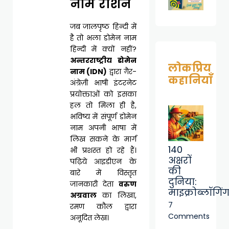
नाम रोशन
जब जालपृष्ठ हिन्दी में
है तो भला डोमेन नाम
हिन्दी में क्यों नहीं?
अन्तरराष्ट्रीय डोमेन
लोकप्रिय
नाम (IDN)
द्वारा ग़ैर-
कहानियाँ
अंग्रेज़ी भाषी इंटरनेट
प्रयोक्ताओं को इसका
हल तो मिला ही है,
भविष्य में संपूर्ण डोमेन
नाम अपनी भाषा में
लिख सकने के मार्ग
140
भी प्रशस्त हो रहे हैं।
अक्षरों
पढ़िये आइडीएन के
की
बारे में विस्तृत
दुनिया:
जानकारी देता
वरुण
माइक्रोब्लॉगिं
अग्रवाल
का लिखा,
7
रमण कौल द्वारा
Comments
अनूदित लेख।