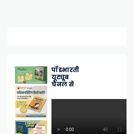
पॉडभारती
यूट्यूब
चैनल से