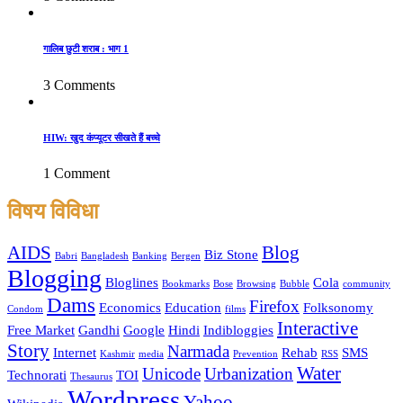
गालिब छुटी शराब : भाग 1
3 Comments
HIW: खुद कंप्यूटर सीखते हैं बच्चे
1 Comment
विषय विविधा
AIDS
Blog
Biz Stone
Babri
Bangladesh
Banking
Bergen
Blogging
Bloglines
Cola
Bookmarks
Bose
Browsing
Bubble
community
Dams
Firefox
Economics
Education
Folksonomy
Condom
films
Interactive
Free Market
Gandhi
Google
Hindi
Indibloggies
Story
Narmada
Internet
Rehab
SMS
Kashmir
media
Prevention
RSS
Water
Unicode
Urbanization
Technorati
TOI
Thesaurus
Wordpress
Yahoo