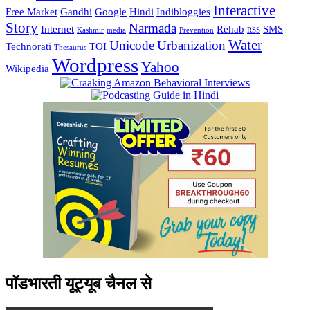
Interactive
Free Market
Gandhi
Google
Hindi
Indibloggies
Story
Narmada
Internet
Rehab
SMS
Kashmir
media
Prevention
RSS
Water
Unicode
Urbanization
Technorati
TOI
Thesaurus
Wordpress
Yahoo
Wikipedia
पॉडभारती यूट्यूब चैनल से