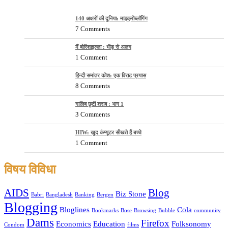
140 अक्षरों की दुनिया: माइक्रोब्लॉगिंग
7 Comments
मैं बोरिशाइल्ला : भीड़ से अलग
1 Comment
हिन्दी समांतर कोश: एक विराट प्रयास
8 Comments
गालिब छुटी शराब : भाग 1
3 Comments
HIW: खुद कंप्यूटर सीखते हैं बच्चे
1 Comment
विषय विविधा
AIDS
Blog
Biz Stone
Babri
Bangladesh
Banking
Bergen
Blogging
Bloglines
Cola
Bookmarks
Bose
Browsing
Bubble
community
Dams
Firefox
Economics
Education
Folksonomy
Condom
films