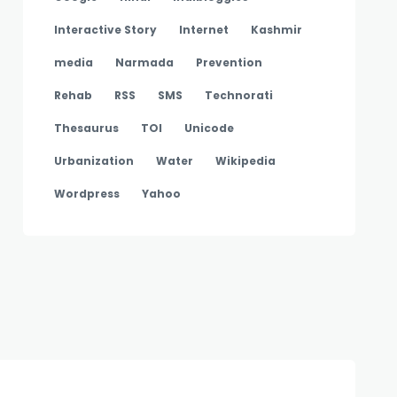
Interactive Story
Internet
Kashmir
media
Narmada
Prevention
Rehab
RSS
SMS
Technorati
Thesaurus
TOI
Unicode
Urbanization
Water
Wikipedia
Wordpress
Yahoo