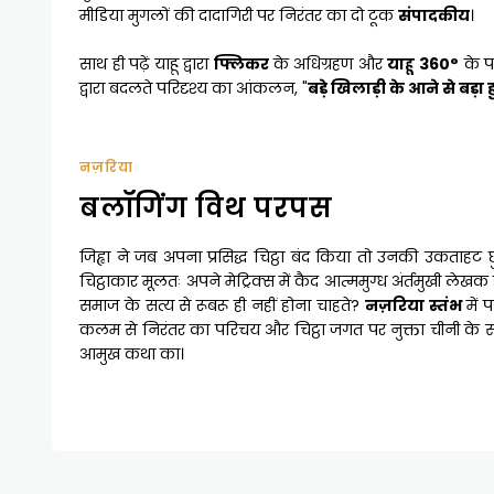
मीडिया मुगलों की दादागिरी पर निरंतर का दो टूक
संपादकीय
।
साथ ही पढ़ें याहू द्वारा
फ्लिकर
के अधिग्रहण और
याहू 360°
के प
द्वारा बदलते परिदृश्य का आंकलन, "
बड़े खिलाड़ी के आने से बड़ा
नज़रिया
बलॉगिंग विथ परपस
जिह्वा ने जब अपना प्रसिद्ध चिट्ठा बंद किया तो उनकी उकताहट 
चिट्ठाकार मूलतः अपने मेट्रिक्स में कैद आत्ममुग्ध अंर्तमुखी लेखक ह
समाज के सत्य से रूबरू ही नहीं होना चाहते?
नज़रिया स्तंभ
में 
कलम से निरंतर का परिचय और चिट्ठा जगत पर नुक्ता चीनी के
आमुख कथा का।