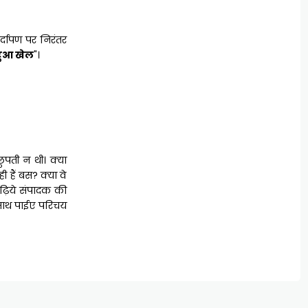
र्दापण पर निरंतर
 हुआ खेल
"।
छुपती न थी। क्या
ी हैं बस? क्या वे
पढ़िये संपादक की
 साथ पाईए परिचय