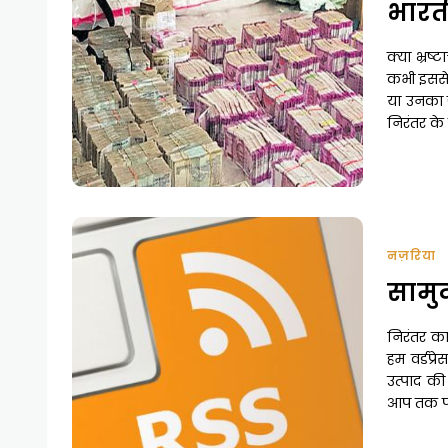
भारत
क्या भ्रष
कभी इससे स
या उनका जो
निरंतर क
नज़रिया
सामुद
निरंतर का 
हम वर्डप्
उत्पाद की
आप तक पह