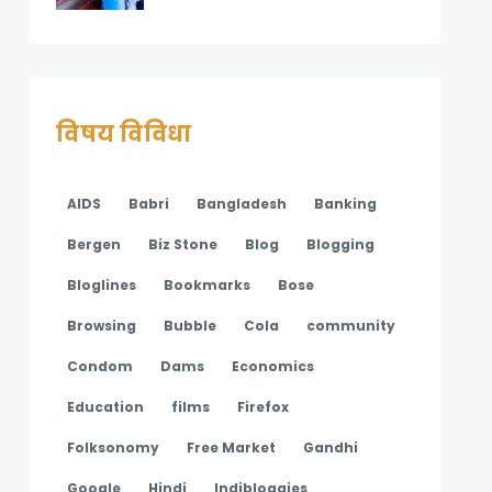
विषय विविधा
AIDS
Babri
Bangladesh
Banking
Bergen
Biz Stone
Blog
Blogging
Bloglines
Bookmarks
Bose
Browsing
Bubble
Cola
community
Condom
Dams
Economics
Education
films
Firefox
Folksonomy
Free Market
Gandhi
Google
Hindi
Indibloggies