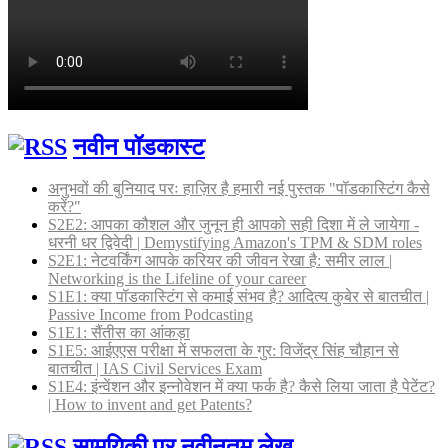
नवीन पॉडकास्ट
अनुभवों की बुनियाद परः हाज़िर है हमारी नई पुस्तक "पॉडकास्टिंग कैसे
करें?"
S2E2: आपका कौशल और जुनून ही आपको सही दिशा में ले जायेगा -
धरनी धर द्विवेदी | Demystifying Amazon's TPM & SDM roles
S2E1: नेटवर्किंग आपके करियर की जीवन रेखा है: समीर लाल |
Networking is the Lifeline of your career
S1E1: क्या पॉडकास्टिंग से कमाई संभव है? आदित्य कुबेर से बातचीत |
Passive Income from Podcasting
S1E1: सैंतीस का आंकड़ा
S1E5: आईएएस परीक्षा में सफलता के गुर: विजेंद्र सिंह चौहान से
बातचीत | IAS Civil Services Exam
S1E4: इंन्वेंशन और इन्नोवेशन में क्या फर्क है? कैसे लिया जाता है पेटेंट?
| How to invent and get Patents?
सामयिकी पर नवीनतम लेख