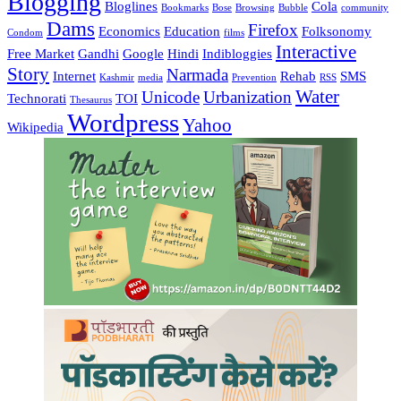
Blogging
Bloglines
Cola
Bookmarks
Bose
Browsing
Bubble
community
Dams
Firefox
Economics
Education
Folksonomy
Condom
films
Interactive
Free Market
Gandhi
Google
Hindi
Indibloggies
Story
Narmada
Internet
Rehab
SMS
Kashmir
media
Prevention
RSS
Water
Unicode
Urbanization
Technorati
TOI
Thesaurus
Wordpress
Yahoo
Wikipedia