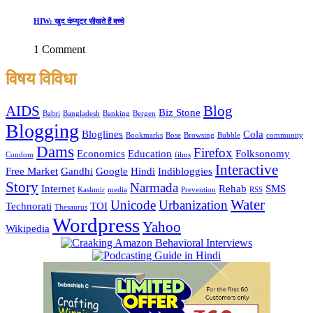
HIW: खुद कंप्यूटर सीखते हैं बच्चे
1 Comment
विषय विविधा
AIDS
Blog
Biz Stone
Babri
Bangladesh
Banking
Bergen
Blogging
Bloglines
Cola
Bookmarks
Bose
Browsing
Bubble
community
Dams
Firefox
Economics
Education
Folksonomy
Condom
films
Interactive
Free Market
Gandhi
Google
Hindi
Indibloggies
Story
Narmada
Internet
Rehab
SMS
Kashmir
media
Prevention
RSS
Water
Unicode
Urbanization
Technorati
TOI
Thesaurus
Wordpress
Yahoo
Wikipedia