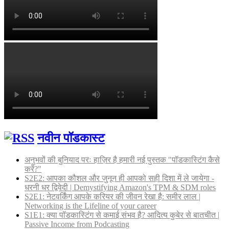
नवीन पॉडकास्ट
अनुभवों की बुनियाद परः हाज़िर है हमारी नई पुस्तक "पॉडकास्टिंग कैसे
करें?"
S2E2: आपका कौशल और जुनून ही आपको सही दिशा में ले जायेगा -
धरनी धर द्विवेदी | Demystifying Amazon's TPM & SDM roles
S2E1: नेटवर्किंग आपके करियर की जीवन रेखा है: समीर लाल |
Networking is the Lifeline of your career
S1E1: क्या पॉडकास्टिंग से कमाई संभव है? आदित्य कुबेर से बातचीत |
Passive Income from Podcasting