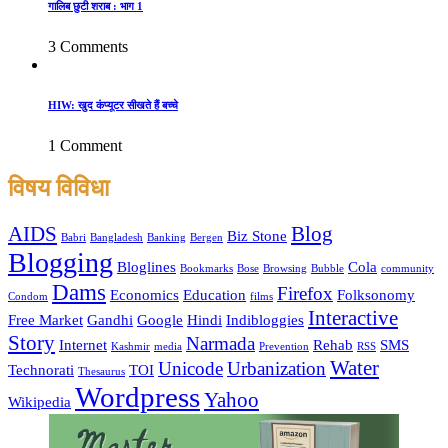
गालिब छुटी शराब : भाग 1
3 Comments
HIW: खुद कंप्यूटर सीखते हैं बच्चे
1 Comment
विषय विविधा
AIDS
Blog
Biz Stone
Babri
Bangladesh
Banking
Bergen
Blogging
Bloglines
Cola
Bookmarks
Bose
Browsing
Bubble
community
Dams
Firefox
Economics
Education
Folksonomy
Condom
films
Interactive
Free Market
Gandhi
Google
Hindi
Indibloggies
Story
Narmada
Internet
Rehab
SMS
Kashmir
media
Prevention
RSS
Water
Unicode
Urbanization
Technorati
TOI
Thesaurus
Wordpress
Yahoo
Wikipedia