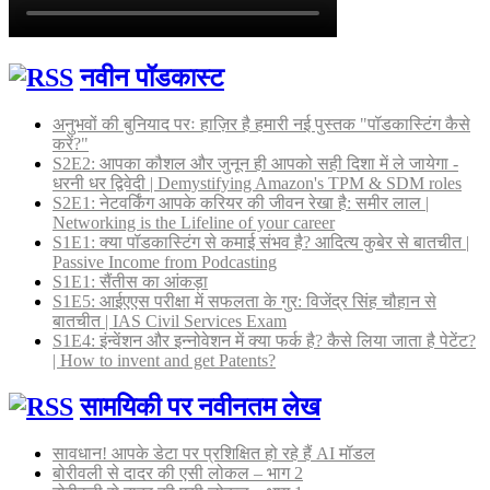
नवीन पॉडकास्ट
अनुभवों की बुनियाद परः हाज़िर है हमारी नई पुस्तक "पॉडकास्टिंग कैसे
करें?"
S2E2: आपका कौशल और जुनून ही आपको सही दिशा में ले जायेगा -
धरनी धर द्विवेदी | Demystifying Amazon's TPM & SDM roles
S2E1: नेटवर्किंग आपके करियर की जीवन रेखा है: समीर लाल |
Networking is the Lifeline of your career
S1E1: क्या पॉडकास्टिंग से कमाई संभव है? आदित्य कुबेर से बातचीत |
Passive Income from Podcasting
S1E1: सैंतीस का आंकड़ा
S1E5: आईएएस परीक्षा में सफलता के गुर: विजेंद्र सिंह चौहान से
बातचीत | IAS Civil Services Exam
S1E4: इंन्वेंशन और इन्नोवेशन में क्या फर्क है? कैसे लिया जाता है पेटेंट?
| How to invent and get Patents?
सामयिकी पर नवीनतम लेख
सावधान! आपके डेटा पर प्रशिक्षित हो रहे हैं AI मॉडल
बोरीवली से दादर की एसी लोकल – भाग 2