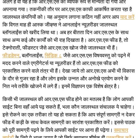
अलग है वो यह है कि आर.एस.एस को व्यापक रूप से मान्यता दी गयी और
अपनाया गया। तकनीकी तौर पर आर.एस.एस काफी आकर्षित करता रहा है
जालस्थल कंपनियों को। यह अनुमान लगाना कठिन नहीं अगर आप
याद करें
कि विगत माह ही आस्क जीव्ह्स ने आनलाईन न्यूज़रीडर जालस्थल
ब्लॉगलाईंस को खरीद लिया था। अब हर बीतता दिन आर.एस.एस के साथ
साथ अन्य कई और कार्यों को भी राह दिखाता है। आर.एस.एस फीड है, तो
टेक्नोराती, फीडस्टर जैसे आर.एस.एस खोज जैसे जालस्थल भी हैं।
फीडडेमन
, बलॉगलाईंस,
सिंडिक ८
जैसे आर.एस.एस विषयवस्तु को पढ़ने में
मदद करने वाले एग्रीगेटर्स या न्यूज़रीडर हैं तो आर.एस.एस फीड को
प्रकाशित करने वाले तंत्र भी हैं। देखा जाये तो आर.एस.एस अभी भी विकास
के दौर से गुजर रहा है और लोग इसके उन्नत और अनोखे प्रयोग करने के
नित नये तरीकें खोजने में लगे हैं। इनमें विज्ञापन एक विशेष क्षेत्र है।
किसी भी जालस्थल की आर.एस.एस फीड होने का मतलब है कि लोग आपकी
साईट बिना वहाँ आये पढ़ सकते हैं, भला कौन जालस्थल संचालक ये चाहेगा।
इसे रोकने का एक तरीका तो यह हो सकता है कि आप संपूर्ण सामग्री न देकर
फीड में कड़ी के साथ केवल सामग्री का सारांश प्रकाशित करें। इससे पाठक
को पूरी सामग्री पढ़ने के लिये आपकी साईट पर आना ही पढ़ेगा।
समाचार
साईटों
के लिये ये आला उपाय है जो सिर्फ समाचार शीर्षक ही
प्रकाशित करें
।