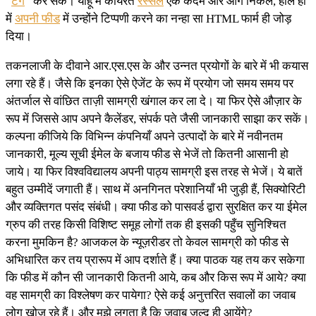
“
टैग
” कर सकें। याहू में कार्यरत
रस्सेल
एक कदम और आगे निकले, हाल ही
में
अपनी फीड
में उन्होंने टिप्पणी करने का नन्हा सा HTML फार्म ही जोड़
दिया।
तकनलाजी के दीवाने आर.एस.एस के और उन्नत प्रयोगों के बारे में भी कयास
लगा रहे हैं। जैसे कि इनका ऐसे ऐजेंट के रूप में प्रयोग जो समय समय पर
अंतर्जाल से वांछित ताज़ी सामग्री खंगाल कर ला दे। या फिर ऐसे औज़ार के
रूप में जिससे आप अपने कैलेंडर, संपर्क पते जैसी जानकारी साझा कर सकें।
कल्पना कीजिये कि विभिन्न कंपनियाँ अपने उत्पादों के बारे में नवीनतम
जानकारी, मूल्य सूची ईमेल के बजाय फीड से भेजें तो कितनी आसानी हो
जाये। या फिर विश्वविद्यालय अपनी पाठ्य सामग्री इस तरह से भेजें। ये बातें
बहुत उम्मीदें जगाती हैं। साथ में अनगिनत परेशानियाँ भी जुड़ी हैं, सिक्योरिटी
और व्यक्तिगत पसंद संबंधी। क्या फीड को पासवर्ड द्वारा सुरक्षित कर या ईमेल
ग्रुप की तरह किसी विशिष्ट समूह लोगों तक ही इसकी पहुँच सुनिश्चित
करना मुमकिन है? आजकल के न्यूज़रीडर तो केवल सामग्री को फीड से
अभिधारित कर तय प्रारूप में आप दर्शाते हैं। क्या पाठक यह तय कर सकेगा
कि फीड में कौन सी जानकारी कितनी आये, कब और किस रूप में आये? क्या
वह सामग्री का विश्लेषण कर पायेगा? ऐसे कई अनुत्तरित सवालों का जवाब
लोग खोज रहे हैं। और मुझे लगता है कि जवाब जल्द ही आयेंगे?