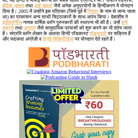
था, यह हिन्दी व भाषाई ब्लॉग्स का सबसे पहला एग्रीगेटर था। उन्होंने वर्डप्रेस,
इंडिक जूमला
तथा
आई जूमला
जैसे अनेक अनुप्रयोगों के हिन्दीकरण में योगदान
दिया है। 2005 में उन्होंने इस पत्रिका (जिसे पूर्व में
निरंतर
के नाम से जाना जाता
था) का प्रकाशन अन्य साथी चिट्ठाकारों के साथ आरंभ किया। देबाशीष ने
इंडीब्लॉगीज
नामक वार्षिक ब्लॉग पुरुस्कारों की स्थापना भी की है। उन्हें
बुनो
कहानी
तथा
अनुगूंज
जैसे सामुदायिक प्रयासों को शुरु करने का भी श्रेय जाता
है। संप्रति ब्लॉग लेखन के अलावा हिन्दी पॉडकास्ट
पॉडभारती
पर सक्रिय हैं
और यदाकदा अंग्रेज़ी व
हिन्दी विकिपीडिया
पर योगदान देते रहते हैं।