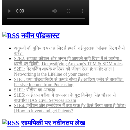
नवीन पॉडकास्ट
अनुभवों की बुनियाद परः हाज़िर है हमारी नई पुस्तक "पॉडकास्टिंग कैसे
करें?"
S2E2: आपका कौशल और जुनून ही आपको सही दिशा में ले जायेगा -
धरनी धर द्विवेदी | Demystifying Amazon's TPM & SDM roles
S2E1: नेटवर्किंग आपके करियर की जीवन रेखा है: समीर लाल |
Networking is the Lifeline of your career
S1E1: क्या पॉडकास्टिंग से कमाई संभव है? आदित्य कुबेर से बातचीत |
Passive Income from Podcasting
S1E1: सैंतीस का आंकड़ा
S1E5: आईएएस परीक्षा में सफलता के गुर: विजेंद्र सिंह चौहान से
बातचीत | IAS Civil Services Exam
S1E4: इंन्वेंशन और इन्नोवेशन में क्या फर्क है? कैसे लिया जाता है पेटेंट?
| How to invent and get Patents?
सामयिकी पर नवीनतम लेख