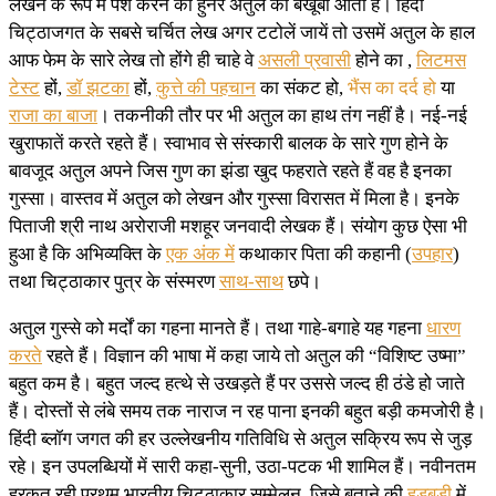
लेखन के रूप में पेश करने का हुनर अतुल को बखूबी आता है। हिंदी
चिट्ठाजगत के सबसे चर्चित लेख अगर टटोलें जायें तो उसमें अतुल के हाल
आफ फेम के सारे लेख तो होंगे ही चाहे वे
असली प्रवासी
होने का ,
लिटमस
टेस्ट
हों,
डॉ झटका
हों,
कुत्ते की पहचान
का संकट हो,
भैंस का दर्द हो
या
राजा का बाजा
। तकनीकी तौर पर भी अतुल का हाथ तंग नहीं है। नई-नई
खुराफातें करते रहते हैं। स्वाभाव से संस्कारी बालक के सारे गुण होने के
बावजूद अतुल अपने जिस गुण का झंडा खुद फहराते रहते हैं वह है इनका
गुस्सा। वास्तव में अतुल को लेखन और गुस्सा विरासत में मिला है। इनके
पिताजी श्री नाथ अरोराजी मशहूर जनवादी लेखक हैं। संयोग कुछ ऐसा भी
हुआ है कि अभिव्यक्ति के
एक अंक में
कथाकार पिता की कहानी (
उपहार
)
तथा चिट्ठाकार पुत्र के संस्मरण
साथ-साथ
छपे।
अतुल गुस्से को मर्दों का गहना मानते हैं। तथा गाहे-बगाहे यह गहना
धारण
करते
रहते हैं। विज्ञान की भाषा में कहा जाये तो अतुल की “विशिष्ट उष्मा”
बहुत कम है। बहुत जल्द हत्थे से उखड़ते हैं पर उससे जल्द ही ठंडे हो जाते
हैं। दोस्तों से लंबे समय तक नाराज न रह पाना इनकी बहुत बड़ी कमजोरी है।
हिंदी ब्लॉग जगत की हर उल्लेखनीय गतिविधि से अतुल सक्रिय रूप से जुड़
रहे। इन उपलब्धियों में सारी कहा-सुनी, उठा-पटक भी शामिल हैं। नवीनतम
हरकत रही प्रथम भारतीय चिट्ठाकार सम्मेलन, जिसे बताने की
हड़बड़ी
में