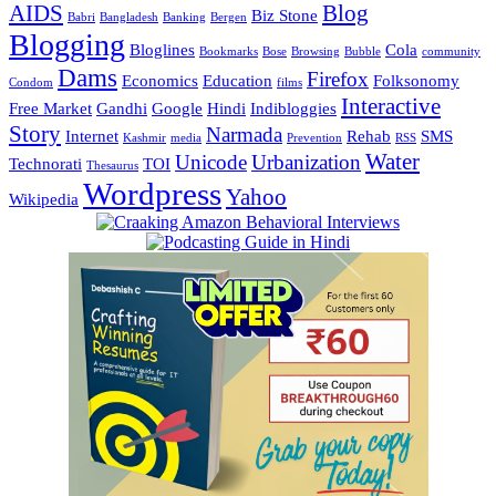
AIDS
Blog
Biz Stone
Babri
Bangladesh
Banking
Bergen
Blogging
Bloglines
Cola
Bookmarks
Bose
Browsing
Bubble
community
Dams
Firefox
Economics
Education
Folksonomy
Condom
films
Interactive
Free Market
Gandhi
Google
Hindi
Indibloggies
Story
Narmada
Internet
Rehab
SMS
Kashmir
media
Prevention
RSS
Water
Unicode
Urbanization
Technorati
TOI
Thesaurus
Wordpress
Yahoo
Wikipedia