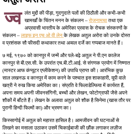
ज्व
लंत मुद्दों की पीड़ा, गुदगुदाते पलों की ठिठौली और कभी-कभी
खामखाँ के चिंतन मनन के संकलन –
रोजनामचा
तथा एक
अप्रवासी भारतीय के अमेरिका प्रवास के रोचक संस्करणों के
संकलन –
लाइफ इन एच ओ वी लेन
के लेखक अतुल अरोरा को उनके दोस्त
व प्रशंसक सौ फीसदी कथाकार तथा अव्वल दर्जे का गप्पबाज मानते हैं।
७ मई, १९७० को कानपुर में जन्में और पले‍-बढ़े अतुल ने पी.एन कालेज
कानपुर से बी.एस.सी. के उपरांत एच.बी.टी.आई. से संगणक प्रयोग में निष्णात
(मास्टर आफ कंप्यूटर एप्लीकेशन) की उपाधि प्राप्त की। आरंभिक कुछ
साल लखनऊ व कानपुर में काम करने के पश्चात इस शाकाहारी, यूपी वाले
खत्री ने रुख किया अमेरिका का। संप्रति वे फिलाडेल्फिया में कार्यरत हैं,
अपना समय अपनी जीवनसंगिनी, बच्चों और लेखन, फोटोग्राफी जैसे अपने
शौकों में बाँटते हैं। लेखन के अलावा अतुल को शौक है सिनेमा (खास तौर पर
पुरानी हिन्दी फिल्मों का) और भ्रमण का।
किस्सागोई में अतुल को महारत हासिल है। आमजीवन की घटनाओं से
लिखने का मसाला उठाकर उसमें चिकाईबाजी की छौंक लगाकर लज़ीज