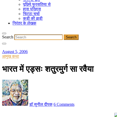
पूछिये फुरसतिया से
हास परिहास
चिट्ठा चर्चा
कड़ी की झड़ी
निरंतर के लेखक
Search
August 5, 2006
आमुख कथा
भारत में एड्सः शतुरमुर्ग सा रवैया
डॉ सुनील दीपक
6 Comments