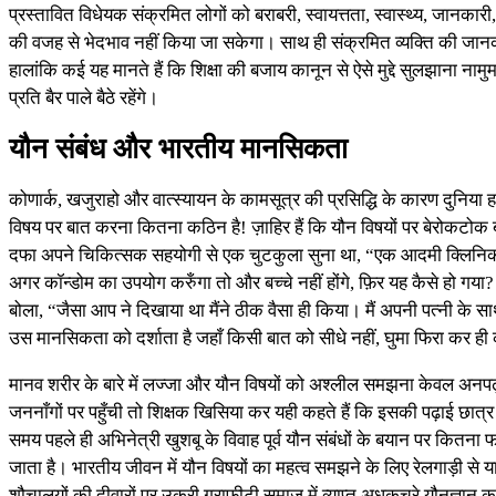
प्रस्तावित विधेयक संक्रमित लोगों को बराबरी, स्वायत्तता, स्वास्थ्य, जानकार
की वजह से भेदभाव नहीं किया जा सकेगा। साथ ही संक्रमित व्यक्ति की जानक
हालांकि कई यह मानते हैं कि शिक्षा की बजाय कानून से ऐसे मुद्दे सुलझाना न
प्रति बैर पाले बैठे रहेंगे।
यौन संबंध और भारतीय मानसिकता
कोणार्क, खजुराहो और वात्स्यायन के कामसूत्र की प्रसिद्धि के कारण दुनिया हम
विषय पर बात करना कितना कठिन है! ज़ाहिर हैं कि यौन विषयों पर बेरोकटोक 
दफा अपने चिकित्सक सहयोगी से एक चुटकुला सुना था, “एक आदमी क्लिनिक में
अगर कॉन्डोम का उपयोग करुँगा तो और बच्चे नहीं होंगे, फ़िर यह कैसे हो गया?
बोला, “जैसा आप ने दिखाया था मैंने ठीक वैसा ही किया। मैं अपनी पत्नी के
उस मानसिकता को दर्शाता है जहाँ किसी बात को सीधे नहीं, घुमा फिरा कर ह
मानव शरीर के बारे में लज्जा और यौन विषयों को अश्लील समझना केवल अनपढ़ य
जननाँगों पर पहुँची तो शिक्षक खिसिया कर यही कहते हैं कि इसकी पढ़ाई छात्र स्वय
समय पहले ही अभिनेत्री खुशबू के विवाह पूर्व यौन संबंधों के बयान पर कितना 
जाता है। भारतीय जीवन में यौन विषयों का महत्व समझने के लिए रेलगाड़ी से यात्र
शौचालयों की दीवारों पर उकरी ग्राफीटी समाज में व्याप्त अधकचरे यौनज्ञान का 