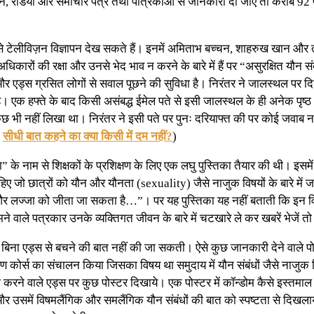
ीविज़न, रेडियो और समाचार पत्र तथा पत्रिकाओं से जानकारी दी जाए तो करीब
ुत से टेलीविज़न विज्ञापन देख सकते हैं। इनमें अमिताभ बच्चन, शाहरुख खान और त
अधिकारों की रक्षा और उनसे भेद भाव न करने के बारे में हैं पर “असुरक्षित यौन
 एड्स ग्रसित लोगों से सवाल पूछने की सुविधा है। निरंतर ने जालस्थल पर दिये
ै। एक हफ्ते के बाद किसी असंबद्ध ईमेल पते से इसी जालस्थल के ही अनेक पृष्ठ 
ें कुछ भी नहीं लिखा था। निरंतर ने इसी पते पर पुनः दरियाफ्त की पर कोई जवा
:
सीधी बात कहने का क्या किसी में दम नहीं?
)
िक्षा” के नाम से शिक्षकों के प्रशिक्षण के लिए एक लघु पुस्तिका तैयार की थी। इ
ा चाहिए जो छात्रों को यौन और यौनता (sexuality) जैसे नाजुक विषयों के बार
हट और लज्जा को जीता जा सकता है…”। पर यह पुस्तिका यह नहीं बताती कि इन व
 वाले पत्रकार उनके व्यक्तिगत जीवन के बारे में चटखारे ले कर खबरें भेजें तो वे
ंधों के बिना एड्स से बचने की बात नहीं की जा सकती। ऐसे कुछ जानकारी देने वाले 
ण कोर्स का संचालन किया जिसका विषय था समुदाय में यौन संबंधों जैसे नाजुक विष
 करने वाले एड्स पर कुछ पोस्टर दिखाये। एक पोस्टर में कॉन्डोम कैसे इस्तमाल
ी और उसमें विषमलैंगिक और समलैंगिक यौन संबंधों की बात को स्पष्टता से दिखल