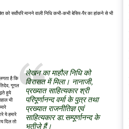
्ति को सर्वोपरि मानने वाली निधि कभी-कभी बेसिर-पैर का हांकने से भी
लेखन का माहौल निधि को
 लगता है कि
विरासत में मिला। नानाजी,
िदेव, गूगल
प्रख्यात साहित्यकार श्री
े हुये
परिपूर्णानन्द वर्मा के पुत्र तथा
िहाल भी
मारे
प्रख्यात राजनीतिज्ञ एवं
े ये हमारे
साहित्यकार डा.सम्पूर्णानन्द के
ाय दिल तो
भतीजे हैं।