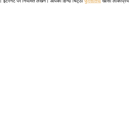
ारी। इंटरनेट पर नियमित लेखन। आपका हिन्दी चिट्ठा
फुरसतिया
खासा लोकप्रिय