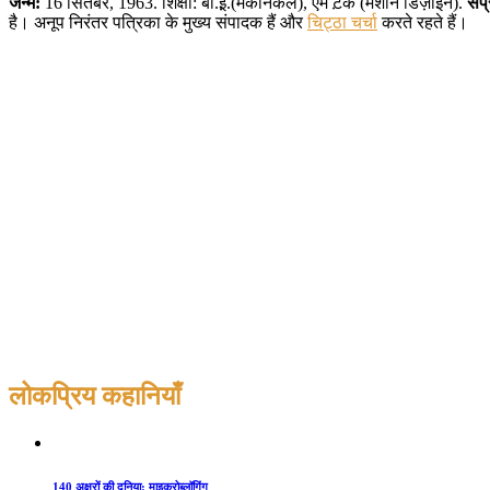
जन्म:
16 सितंबर, 1963. शिक्षा: बी.ई़.(मेकेनिकल), एम ट़ेक (मशीन डिज़ाइन).
संप
है। अनूप निरंतर पत्रिका के मुख्य संपादक हैं और
चिट्ठा चर्चा
करते रहते हैं।
लोकप्रिय कहानियाँ
140 अक्षरों की दुनिया: माइक्रोब्लॉगिंग