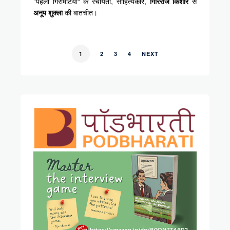
"पहला गिरमिटिया" के रचयिता, साहित्यकार,
गिरिराज किशोर
से
अनूप शुक्ला
की बातचीत।
1
2
3
4
NEXT