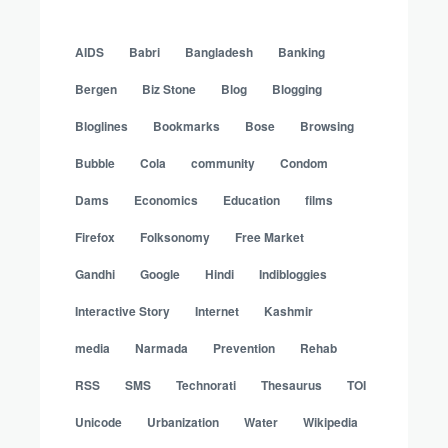
AIDS
Babri
Bangladesh
Banking
Bergen
Biz Stone
Blog
Blogging
Bloglines
Bookmarks
Bose
Browsing
Bubble
Cola
community
Condom
Dams
Economics
Education
films
Firefox
Folksonomy
Free Market
Gandhi
Google
Hindi
Indibloggies
Interactive Story
Internet
Kashmir
media
Narmada
Prevention
Rehab
RSS
SMS
Technorati
Thesaurus
TOI
Unicode
Urbanization
Water
Wikipedia