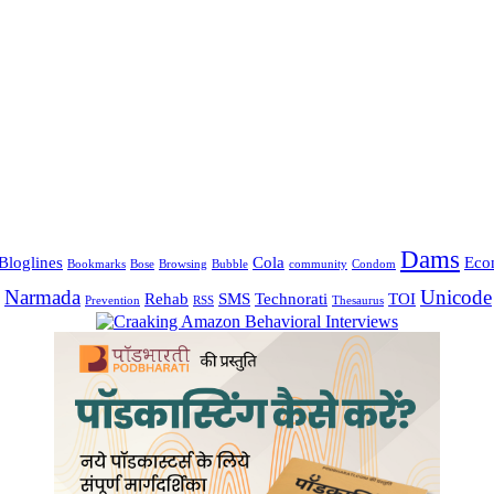
Dams
Bloglines
Cola
Eco
Bookmarks
Bose
Browsing
Bubble
community
Condom
Narmada
Unicode
Rehab
SMS
Technorati
TOI
Prevention
RSS
Thesaurus