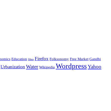
Firefox
nomics
Education
Folksonomy
Free Market
Gandhi
films
Wordpress
Water
Yahoo
Urbanization
Wikipedia